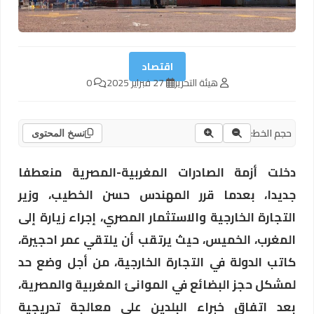
اقتصاد
هيئة التحرير
27 فبراير 2025
0
حجم الخط:
نسخ المحتوى
دخلت أزمة الصادرات المغربية-المصرية منعطفا
جديدا، بعدما قرر المهندس حسن الخطيب، وزير
التجارة الخارجية والاستثمار المصري، إجراء زيارة إلى
المغرب، الخميس، حيث يرتقب أن يلتقي عمر احجيرة،
كاتب الدولة في التجارة الخارجية، من أجل وضع حد
لمشكل حجز البضائع في الموانئ المغربية والمصرية،
بعد اتفاق خبراء البلدين على معالجة تدريجية