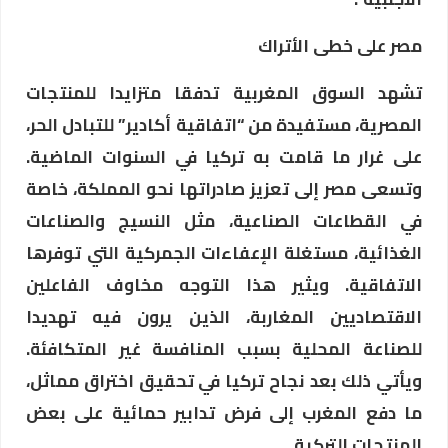
مصر على خطى الأتراك
تشهد السوق المغربية تدفقا متزايدا للمنتجات
المصرية، مستفيدة من “اتفاقية أكادير” للتبادل الحر،
على غرار ما قامت به تركيا في السنوات الماضية.
وتسعى مصر إلى تعزيز صادراتها نحو المملكة، خاصة
في القطاعات الصناعية، مثل النسيج والصناعات
الغذائية، مستغلة الإعفاءات الجمركية التي توفرها
الاتفاقية. ويثير هذا التوجه مخاوف الفاعلين
الاقتصاديين المغاربة، الذين يرون فيه تهديدا
للصناعة المحلية بسبب المنافسة غير المتكافئة.
ويأتي ذلك بعد نجاح تركيا في تحقيق اختراق مماثل،
ما دفع المغرب إلى فرض تدابير حمائية على بعض
المنتجات التركية.