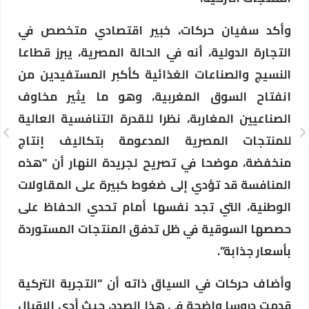
وأكد سفيان حركات، خبير اقتصادي متخصص في
التجارة الدولية، أنه في الحالة المصرية، يبرز قطاعا
النسيج والصناعات الغذائية كأكبر المستفيدين من
انفتاح السوق المغربية، وهو ما يثير مخاوف
الصناعيين المغاربة، نظرا للقدرة التنافسية العالية
للمنتجات المصرية المدعومة بتكاليف إنتاج
منخفضة، موضحا في تصريح لجريدة النهار أن “هذه
المنافسة قد تؤدي إلى ضغوط كبيرة على المقاولات
الوطنية، التي تجد نفسها أمام تحدي الحفاظ على
حصصها السوقية في ظل تدفق المنتجات المستوردة
بأسعار جذابة”.
وأضاف حركات في السياق ذاته أن “التجربة التركية
قدمت دروسا واضحة في هذا الصدد، حيث أدى الإقبال