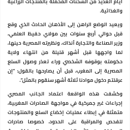
أيام العديد من الشحنات المحملة بالمنتجات الزراعية
والغذائية.
ويعيد الوضع الراهن إلى الأذهان الحادث الذي وقع
قبل حوالي أربع سنوات بين مولاي حفيظ العلمي،
وزير الصناعة والتجارة آنذاك، ونظيرته المصرية حينها،
لما واجهها قبل أشهر قليلة من انتهاء ولاية
حكومته بوقوفه الشخصي وراء تعذر وصول السلع
المصرية إلى المغرب، قبل أن يصارحها بالقول: “إن
عرقلتم دخول موادنا ثلاثة أشهر سنقوم بالمثل”.
وكشفت هذه الواقعة اعتماد الجانب المصري
إجراءات غير جمركية في مواجهة الصادرات المغربية،
متمثلة في إبطاء عمليات إخضاع السلع والمنتوجات
للفحص والمراقبة على الحدود، خصوصا صادرات