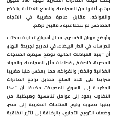
بلغت قيمة الصادرات المصرية حينها 360 مليون
درهم، أغلبها من السيراميك والسلع الغذائية والخضر
والفواكه، مقابل صادرة مغربية في الاتجاه
المعاكس لم تتخط عتبة 5 ملايين درهم.
وأوضح مروان الكسيري، محلل أسواق تجارية بمكتب
للدراسات في الدار البيضاء، في تصريح لجريدة النهار،
أن “بنية المبادلات الحالية توضح سيطرة المنتجات
المصرية، خاصة في قطاعات مثل السيراميك والمواد
الغذائية والخضر والفواكه، مما يعكس طلبا مغربيا
متزايدا على هذه السلع، مقابل تراجع الصادرات
المغربية إلى السوق المصرية”، مضيفا أن “هذا
التفاوت يعود إلى عوامل تنافسية وهيكلية، من
بينها صعوبة ولوج المنتجات المغربية إلى مصر،
وضعف الترويج التجاري، بالإضافة إلى تأثير اتفاقية