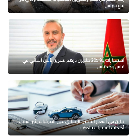
قاع سراس
استثمارات بـ205,9 ملايين درهم لتعزيز الأمن المائي في
فاس ومكناس
تباين في أسعار التأمين الإجباري على المركبات يثير استياء
أصحاب السيارات بالمغرب