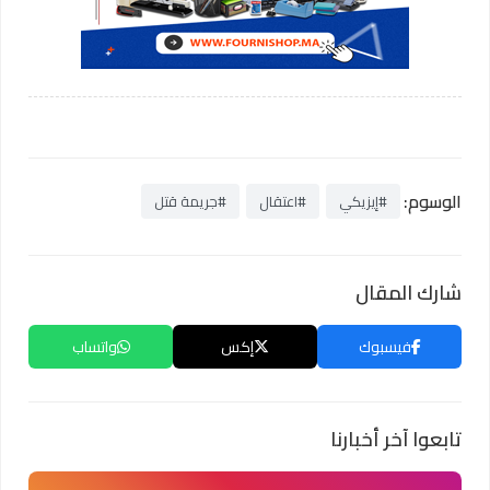
الوسوم:
#إيزيكي
#اعتقال
#جريمة قتل
شارك المقال
فيسبوك
إكس
واتساب
تابعوا آخر أخبارنا