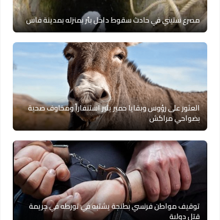
مصرع ستيني في حادث سقوط داخل بئر بمنزله بمدينة فاس
العثور على رؤوس وبقايا حمير يثير استنفاراً ومخاوف صحية
بضواحي مراكش
توقيف مواطن فرنسي بطنجة يشتبه في تورطه في جريمة
قتل دولية