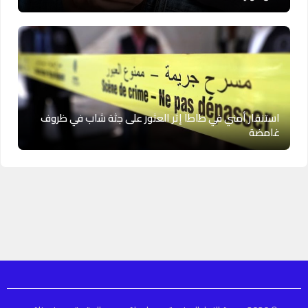
استنفار أمني في طاطا إثر العثور على جثة شاب في ظروف
غامضة