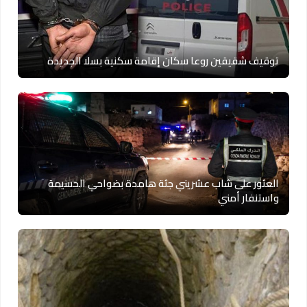
توقيف شقيقين روعا سكان إقامة سكنية بسلا الجديدة
العثور على شاب عشريني جثة هامدة بضواحي الحسيمة
واستنفار أمني