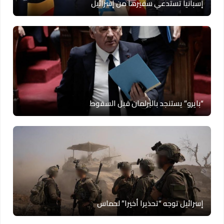
إسبانيا تستدعي سفيرها من إسرائيل
“بايرو” يستنجد بالبرلمان قبل السقوط
إسرائيل توجه “تحذيرا أخيرا” لحماس