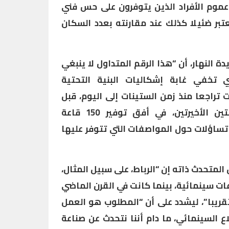
عموم الأفراد الذين يتوفرون على حس فني
تبر ضئيلا كذلك عند مقارنته بعدد السكان
 النهار، أن “هذا الرقم المتداول لا ينبغي
 تخفي غابة إشكاليات البنية التحتية
 تراجعا منذ زمن الستينات إلى اليوم، قبل
أن تعرف دينامية خلال السنتين الأخيرتين، في أفق توفير 150 قاعة
تساؤلات حول المواصفات التي تتوفر عليها
المتحدث ذاته إن “الرباط، على سبيل المثال،
د تتوفر على أكثر من 5 قاعات سينمائية، بينما كانت في القرن الماضي
ينمائية تقريبا”، ليشدد على أن “المطلوب هو العمل
ع السينمائي، ما دام أننا نتحدث عن صناعة