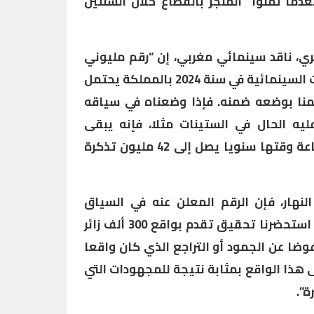
عدما ثمنوا “المنجز بالقطاع خلال السنتين
ري، ناقد سينمائي مغربي، إن “رقم مليوني
مغربي الذين ولجوا إلى القاعات السينمائية في سنة 2024 بالمملكة يحتمل
نا بوضعه ضمنه. فإذا وضعناه في سياقه
ليه الحال في الستينات مثلا، فإنه يبقى
كارثيا، إذ كان عدد التذاكر المباعة وقتها سنويا يصل إلى 42 مليون تذكرة
لنهار، فإن الرقم المعلن عنه في السياق
الحالي، “يبقى مهما، خاصة إذا استحضرنا تحقيق تقدم بواقع 300 ألف زائر
وضا عن الجمود أو التراجع الذي كان واقعا
 هذا الواقع بمثابة نتيجة للمجهودات التي
ة”.