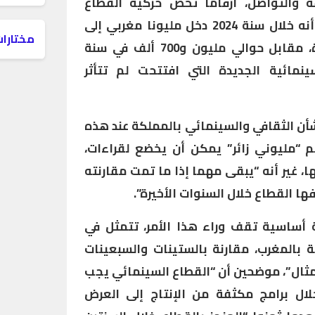
فة والتواصل، أرقاما تخص حركية القطاع
السينمائي بالمغرب، إذ أوضح أنه خلال سنة 2024 دخل مليونا مغربي إلى
مختارات
القاعات السينمائية، لأول مرة، مقابل حوالي مليون و700 ألف في سنة
لسينمائية الجديدة التي افتتحت لم تتأثر
ن الثقافي والسينمائي بالمملكة عند هذه
قم “مليوني زائر” يمكن أن يخضع لقراءات،
 غير أنه “يبقى مهما إذا ما تمت مقارنته
فها القطاع خلال السنوات الأخيرة”.
أساسية تقف وراء هذا الأمر، تتمثل في
ة بالمغرب، مقارنة بالستينات والسبعينات
مثال”، موضحين أن “القطاع السينمائي يجب
ال برامج مكثفة من الإنتاج إلى العرض