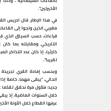
بالقاعات السينمائية”، وذلك ب
الأخيرتين”.
في هذا الإطار، قال ادريس الق
قراءات، حسب السياق الذي قم
التاريخي ومقارنته بما كان ع
تقريبا”.
وبحسب إفادة القري لجريدة ا
جديد؛ فلأول مرة نحقق تقدّما ع
خلال السنوات الماضية، إذ يبقى
عرفها القطاع خلال الآونة الأخير