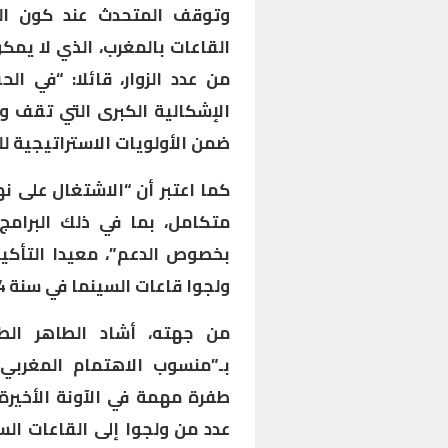
وتوقف المتحدث عند كون الو
القاعات بالمغرب، الذي لا يمك
من عدد الزوار، قائلا: “في ا
الإشكالية الكبرى التي تقف 
ضمن الأولويات الاستراتيجية ل
كما اعتبر أن “الاشتغال على 
متكامل، بما في ذلك البرامج 
بخصوص الدعم”، معيدا التأكي
ولجوا قاعات السينما في سنة 2024، إذا تم ربطه بالأمر بالواقع”.
من جهته، أشاد الطاهر الطو
بـ”منسوب الاهتمام المغربي
طفرة مهمة في الآونة الأخيرة
عدد من ولجوا إلى القاعات السي