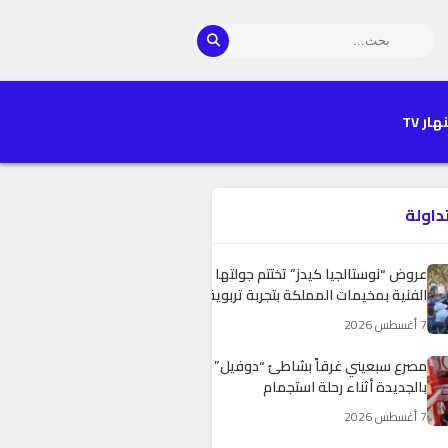
هار TV
تداولة
عروض “نوستالجيا كيدز” تختتم جولتها
الفنية بمخيمات المملكة بتجربة تربوية
تفاعلية
7 أغسطس 2026
مصرع سبعيني غرقاً بشاطئ “دوفيل”
بالجديدة أثناء رحلة استجمام
7 أغسطس 2026