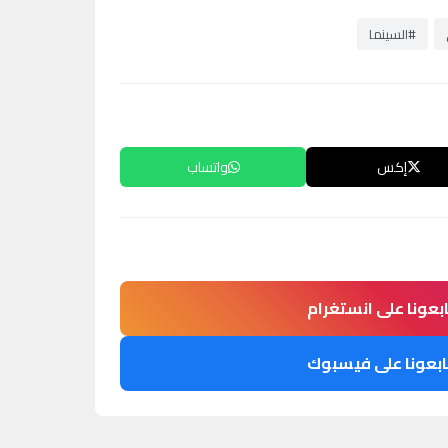
#السينما
إكس
واتساب
ابعونا على انستغرام
ابعونا على فيسبوك