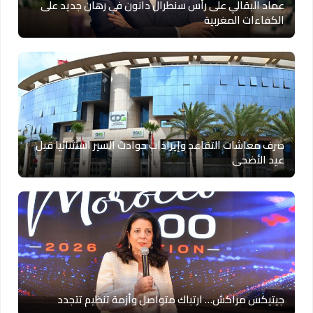
عماد البقالي على رأس سنطرال دانون في رهان جديد على
الكفاءات المغربية
صرف معاشات التقاعد وإيرادات حوادث السير استثنائيا قبل
عيد الأضحى
جيتيكس مراكش… ارتباك متواصل وأزمة تنظيم تتجدد