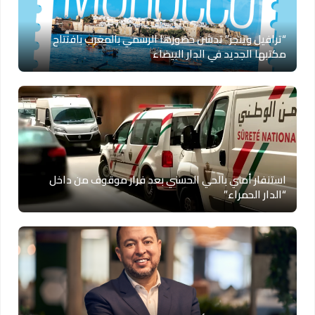
“ترافيل وينجز” تدشن حضورها الرسمي بالمغرب بافتتاح
مكتبها الجديد في الدار البيضاء
استنفار أمني بالحي الحسني بعد فرار موقوف من داخل
“الدار الحمراء”