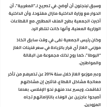
وسبق لبنجلون أن أوضح، في تصريح لـ”المغربية”، أن
الحوار مع وزارة الداخلية مازال مفتوحا، وأن الداخلية
أخبرت الجمعية بطرح الملف المطلبي مع القطاعات
الوزارية المعنية، وأنها كانت تنتظر الرد.
وكان رئيس الجمعية نفى في وقت سابق اتخاذ
موزعي الغاز أي قرار بالزيادة في سعر قنينات الغاز
“البوطا”، كما روج لذلك مجموعة من البقالة
والمواطنين.
وعبر موزعو الغاز خلال سنة 2014 عن تذمرهم من تأخر
معالجة مشاكل القطاع، قائلين إن مشاكلهم
تفاقمت، ويسير عدد منهم نحو الإفلاس، بعدما
أصبحوا عاجزين عن الوفاء بالتزاماتهم تجاه
المزودين.