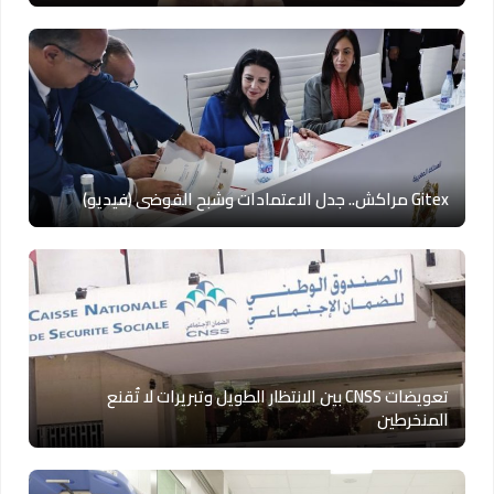
Gitex مراكش.. جدل الاعتمادات وشبح الفوضى (فيديو)
تعويضات CNSS بين الانتظار الطويل وتبريرات لا تُقنع
المنخرطين