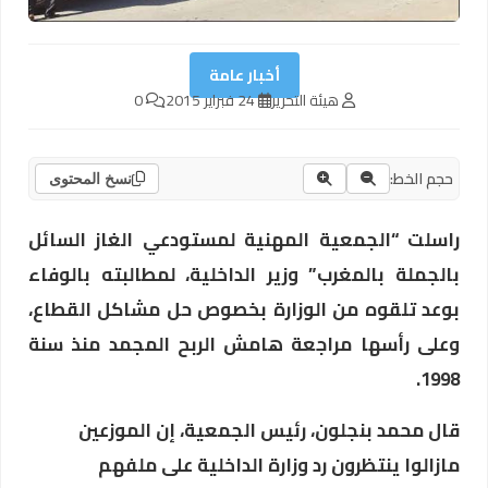
أخبار عامة
هيئة التحرير
24 فبراير 2015
0
حجم الخط:
نسخ المحتوى
راسلت “الجمعية المهنية لمستودعي الغاز السائل
بالجملة بالمغرب” وزير الداخلية، لمطالبته بالوفاء
بوعد تلقوه من الوزارة بخصوص حل مشاكل القطاع،
وعلى رأسها مراجعة هامش الربح المجمد منذ سنة
1998.
قال محمد بنجلون، رئيس الجمعية، إن الموزعين
مازالوا ينتظرون رد وزارة الداخلية على ملفهم