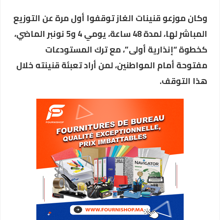
وكان موزعو قنينات الغاز توقفوا أول مرة عن التوزيع
المباشر لها، لمدة 48 ساعة، يومي 4 و5 نونبر الماضي،
كخطوة “إنذارية أولى”، مع ترك المستودعات
مفتوحة أمام المواطنين، لمن أراد تعبئة قنينته خلال
هذا التوقف.