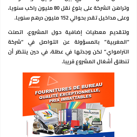
وتراهن الشركة على بلوغ نقل 80 مليون راكب سنويا،
وعلى مداخيل تقدر بحوالي 152 مليون درهم سنويا.
ولتقديم معطيات إضافية حول المشروع، اتصلت
“المغربية” بالمسؤولة عن التواصل في “شركة
الترامواي” لكن وجدتها في عطلة، في حين ينتظر أن
تنطلق أشغال المشروع قريبا.