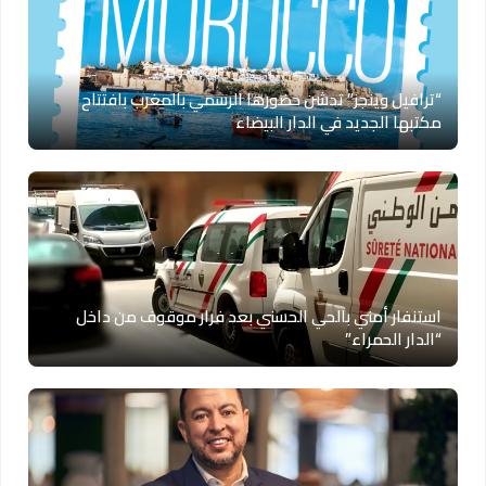
“ترافيل وينجز” تدشن حضورها الرسمي بالمغرب بافتتاح
مكتبها الجديد في الدار البيضاء
استنفار أمني بالحي الحسني بعد فرار موقوف من داخل
“الدار الحمراء”