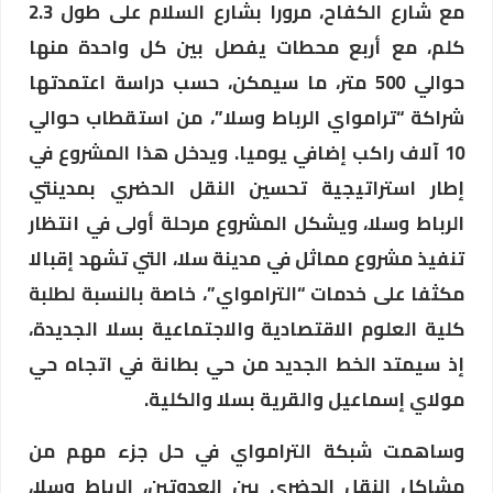
مع شارع الكفاح، مرورا بشارع السلام على طول 2.3
كلم، مع أربع محطات يفصل بين كل واحدة منها
حوالي 500 متر، ما سيمكن، حسب دراسة اعتمدتها
شراكة “ترامواي الرباط وسلا”، من استقطاب حوالي
10 آلاف راكب إضافي يوميا. ويدخل هذا المشروع في
إطار استراتيجية تحسين النقل الحضري بمدينتي
الرباط وسلا، ويشكل المشروع مرحلة أولى في انتظار
تنفيذ مشروع مماثل في مدينة سلا، التي تشهد إقبالا
مكثفا على خدمات “الترامواي”، خاصة بالنسبة لطلبة
كلية العلوم الاقتصادية والاجتماعية بسلا الجديدة،
إذ سيمتد الخط الجديد من حي بطانة في اتجاه حي
مولاي إسماعيل والقرية بسلا والكلية.
وساهمت شبكة الترامواي في حل جزء مهم من
مشاكل النقل الحضري بين العدوتين، الرباط وسلا،