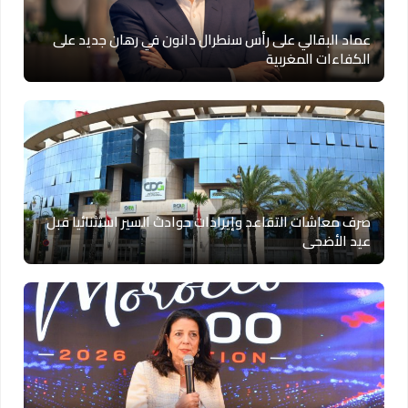
عماد البقالي على رأس سنطرال دانون في رهان جديد على
الكفاءات المغربية
صرف معاشات التقاعد وإيرادات حوادث السير استثنائيا قبل
عيد الأضحى