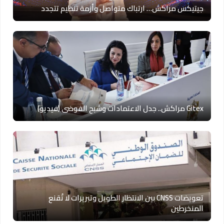
جيتيكس مراكش… ارتباك متواصل وأزمة تنظيم تتجدد
Gitex مراكش.. جدل الاعتمادات وشبح الفوضى (فيديو)
تعويضات CNSS بين الانتظار الطويل وتبريرات لا تُقنع
المنخرطين