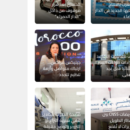
غرب بافتتاح
الحسني بعد فرار
ها الجديد في الدار
موقوف من داخل
ضاء
“الدار الحمراء”
 معاشات التقاعد
ادات حوادث السير
جيتيكس مراكش…
نائيا قبل عيد
ارتباك متواصل وأزمة
ضحى
تنظيم تتجدد
تعويضات CNSS بين
مصحة الجنوب بأكادير
تظار الطويل
تنفي شبهة النزاع أو
يرات لا تُقنع
التزوير وتوضح حقيقة