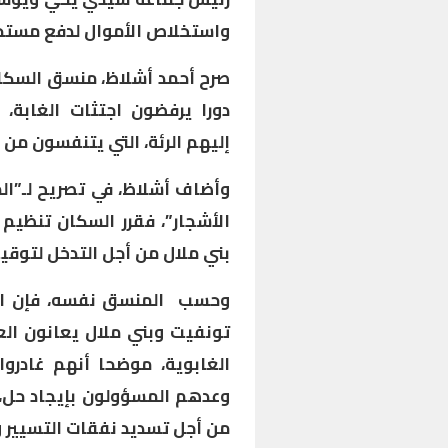
واستخلاص الأموال لدفع مستح
دورا يرفضون اجتثات الغابة، و
إليهم الرئة، التي يتنفسون من
وأضاف أشلاظ، في تصريح لـ”ال
الأشجار”، فقرر السكان تنظيم
بني ملال من أجل التدخل لتوقي
وحسب المنسق نفسه، فإن المح
تونفيت وبني ملال يعانون ال
الغابوية، موضحا أنهم غادروا
وعدهم المسؤولون بإيجاد حل،
من أجل تسديد نفقات التسيير 