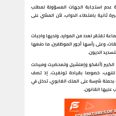
لة عدم استجابة الجهات المسؤولة لمطلب
ة ثانية بامتطاء الدواب، لأن المشي على
ماعة تفتقر لعدد من الموارد، ولديها واجبات
قات، وعلى رأسها أجور الموظفين، ما دفعها
لتسديد الديون.
س الكبير (أنفكو وإملشيل وتمحضيت وميدلت
 للنهب، خصوصا بقيادة تونفيت، إذ تصف
بحملة شرسة على الملك الغابوي، تدخل في
ب عليها القانون.