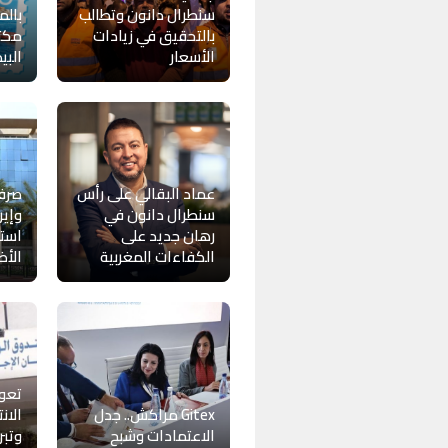
سنطرال دانون وتطالب
بالم
بالتحقيق في زيادات
مكتب
الأسعار
البي
عماد البقالي على رأس
صرف
سنطرال دانون في
وإير
رهان جديد على
استث
الكفاءات المغربية
الأ
Gitex مراكش.. جدل
الان
الاعتمادات وشبح
وتبر