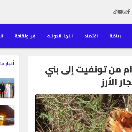
رياضة
اقتصاد
النهار الدولية
فن وثقافة
الن
أخبار م
م من تونفيت إلى بني
ر الأرز