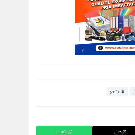
ر
#مجتمع
إكس
واتساب