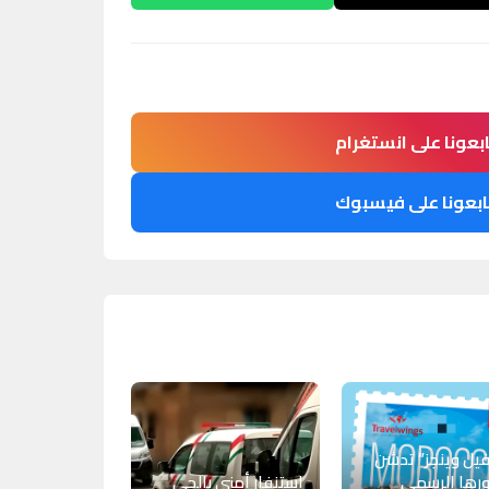
ابعونا على انستغرام
ابعونا على فيسبوك
فيل وينجز” تدشن
رها الرسمي
استنفار أمني بالحي