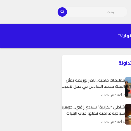
هار TV
تداولة
بتعليمات ملكية.. ناصر بوريطة يمثل
الملك محمد السادس في حفل تنصيب
الرئيس الكولومبي الجديد
7 أغسطس 2026
شاطئ “لكزيرة” بسيدي إفني.. جوهرة
سياحية عالمية تكبلها غياب البنيات
التحتية وضعف التجهيزات
6 أغسطس 2026