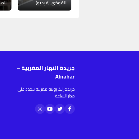
الفوضى (فيديو)
المن
جريدة النهار المغربية –
ر
Alnahar
ا
جريدة إلكترونية مغربية تتجدد على
أ
مدار الساعة
م