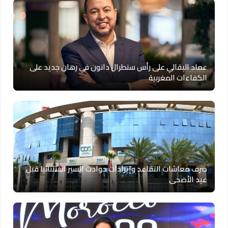
عماد البقالي على رأس سنطرال دانون في رهان جديد على
الكفاءات المغربية
صرف معاشات التقاعد وإيرادات حوادث السير استثنائيا قبل
عيد الأضحى