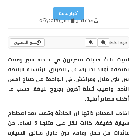
أخبار عامة
هيئة التحرير
4 مايو 2015
0
حجم الخط:
نسخ المحتوى
لقيت ثلاث فتيات مصرعهن في حادثة سير وقعت
بمنطقة أولاد امبارك، على الطريق الرئيسية الرابطة
بين بني ملال ومراكش، في الواحدة من صباح أمس
الأحد، وأصيب ثلاثة آخرون بجروح بليغة، حسب ما
أكدته مصادر أمنية.
أفادت المصادر ذاتها أن الحادثة وقعت بعد اصطدام
سيارة خفيفة، كانت تقل على متنها 6 نساء، كن
عائدات من حفل زفاف، حين حاول سائق السيارة