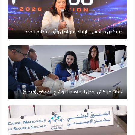
جيتيكس مراكش… ارتباك متواصل وأزمة تنظيم تتجدد
Gitex مراكش.. جدل الاعتمادات وشبح الفوضى (فيديو)