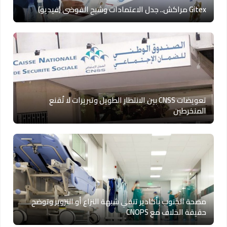
Gitex مراكش.. جدل الاعتمادات وشبح الفوضى (فيديو)
تعويضات CNSS بين الانتظار الطويل وتبريرات لا تُقنع
المنخرطين
مصحة الجنوب بأكادير تنفي شبهة النزاع أو التزوير وتوضح
حقيقة الخلاف مع CNOPS