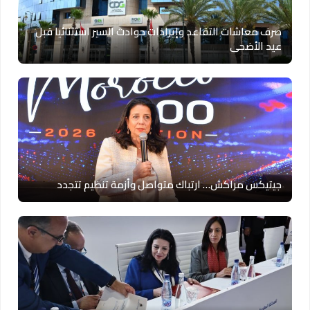
صرف معاشات التقاعد وإيرادات حوادث السير استثنائيا قبل
عيد الأضحى
جيتيكس مراكش… ارتباك متواصل وأزمة تنظيم تتجدد