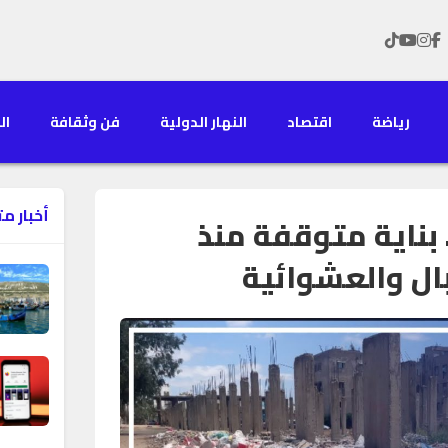
رياضة
اقتصاد
النهار الدولية
فن وثقافة
الن
أخبار م
 بناية متوقفة منذ
ال والعشوائية