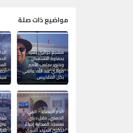
مواضيع ذات صلة
مشجع جزائري يشيد
الدا
بحفاوة الاستقبال
الحس
وينبهر بملعب الأمير
الم
مولاي عبد الله: عالمي
أحم
بكل المقاييس
سيدي
الدار البيضاء – الحي
الحسني.. حفل ديني
سيد
بمسجد الصحابة إحياءً
غارق
لذكرى المولد النبوي
كارث