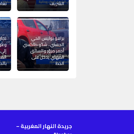
الشريف
نعا
برافو بوليس الحي
تجار
الحسني.. شدّو طاكسي
وعود
أحمر مزوّر والسائق
المهني يدخل على
المف
الخط
بالح
جريدة النهار المغربية –
ر