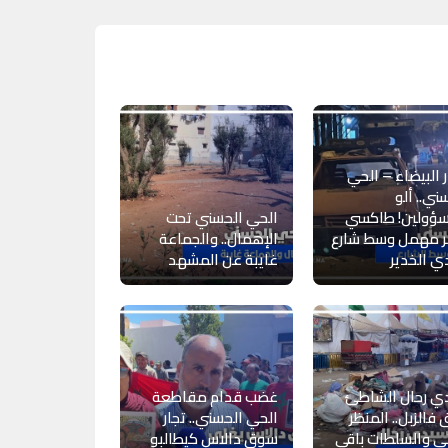
ر البيضاء – الحي
ني.. ألو
سؤولين! طاكسي
الحي الحسني تحت
ر مهمل وسط شارع
الإهمال.. والجماعة
 الخدير
غايبة عن المشهد
ي رحال الشاطئ
غضب قدام مقاطعة
 فالزبل.. المنظر
الحي الحسني.. تجار
ي والسلطات باقي
سوق دالاس كيطالبو