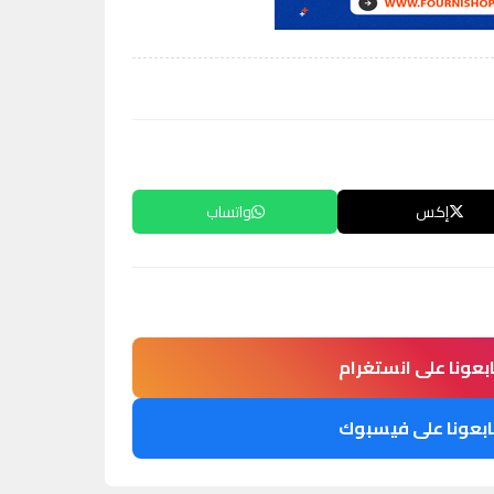
إكس
واتساب
ابعونا على انستغرام
ابعونا على فيسبوك