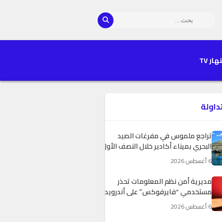
هار TV
تداولة
تراجع ملموس في مفرغات الصيد
البحري بميناء أكادير خلال النصف الأول
من 2026
6 أغسطس 2026
مديرية أمن نظم المعلومات تحذر
مستخدمي “فايرفوكس” على أندرويد
من ثغرة أمنية خطيرة
6 أغسطس 2026