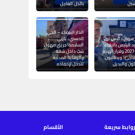
سين
بالحل العاجل
الدار البيضاء – الحي
 سوق دالاس بين
الحسني.. ياربي
 الرئيس بالبقاء
السلامة! حريق مهول
إلى 2027 وقرار الهدم
شبّ داخل شقة
اجئ.. ويطالبون
والوقاية المدنية
لول والبديل
تتدخل لإخماده
وابط سريعة
الأقسام