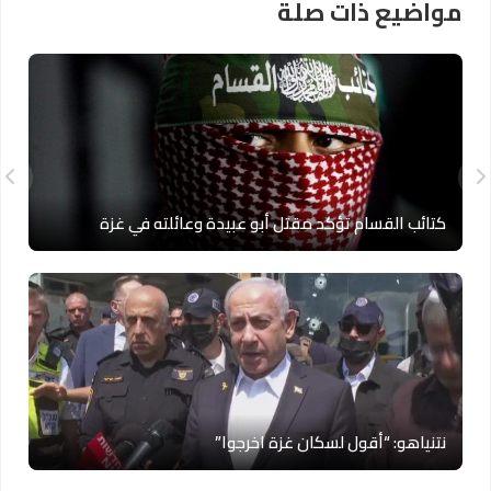
مواضيع ذات صلة
كتائب القسام تؤكد مقتل أبو عبيدة وعائلته في غزة
نتنياهو: “أقول لسكان غزة اخرجوا”