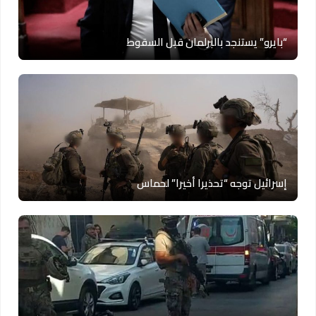
“بايرو” يستنجد بالبرلمان قبل السقوط
إسرائيل توجه “تحذيرا أخيرا” لحماس