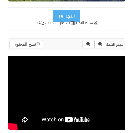
النهار TV
هيئة التحرير
23 مارس 2025
0
حجم الخط:
نسخ المحتوى