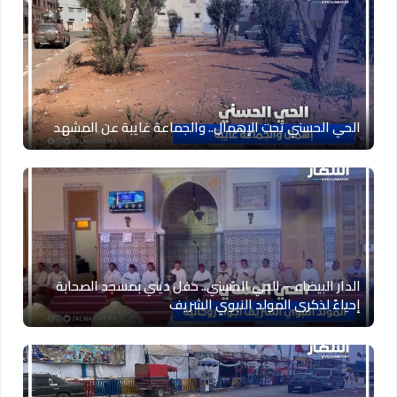
الحي الحسني تحت الإهمال.. والجماعة غايبة عن المشهد
الدار البيضاء – الحي الحسني.. حفل ديني بمسجد الصحابة
إحياءً لذكرى المولد النبوي الشريف