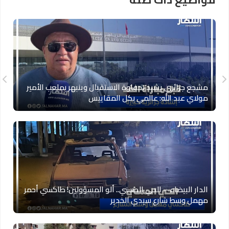
مشجع جزائري يشيد بحفاوة الاستقبال وينبهر بملعب الأمير
مولاي عبد الله: عالمي بكل المقاييس
الدار البيضاء – الحي الحسني.. ألو المسؤولين! طاكسي أحمر
مهمل وسط شارع سيدي الخدير