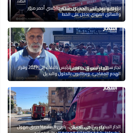
برافو بوليس الحي الحسني.. شدّو طاكسي أحمر مزوّر
والسائق المهني يدخل على الخط
تجار سوق دالاس بين وعود الرئيس بالبقاء إلى 2027 وقرار
الهدم المفاجئ.. ويطالبون بالحلول والبديل
الدار البيضاء – الحي الحسني.. ياربي السلامة! حريق مهول
شبّ داخل شقة والوقاية المدنية تتدخل لإخماده