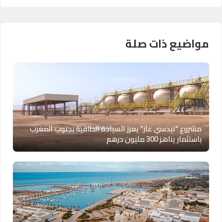
مواضيع ذات صلة
مشروع “تيدسي غاز” يعزز السيادة الطاقية بجنوب المغرب
باستثمار يناهز 300 مليون درهم