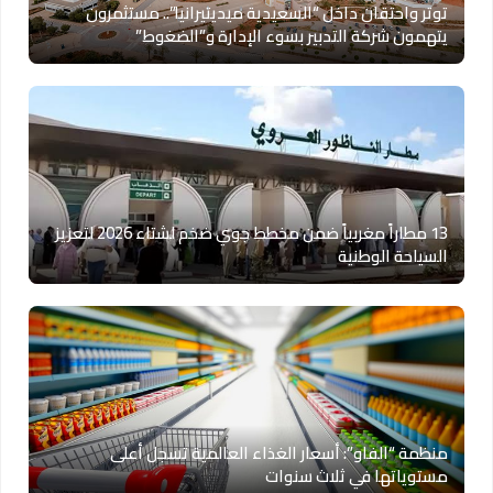
توتر واحتقان داخل “السعيدية ميديتيرانيا”.. مستثمرون
يتهمون شركة التدبير بسوء الإدارة و”الضغوط”
13 مطاراً مغربياً ضمن مخطط جوي ضخم لشتاء 2026 لتعزيز
السياحة الوطنية
منظمة “الفاو”: أسعار الغذاء العالمية تسجل أعلى
مستوياتها في ثلاث سنوات