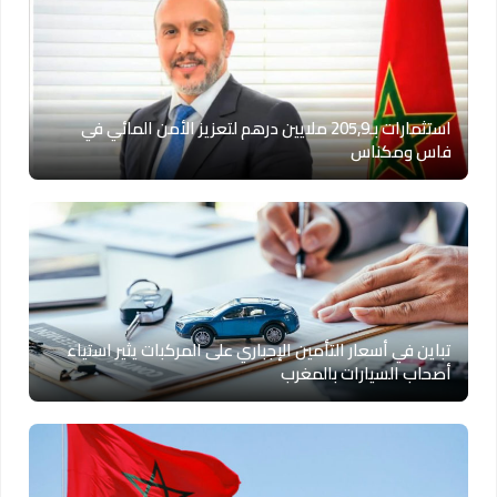
استثمارات بـ205,9 ملايين درهم لتعزيز الأمن المائي في
فاس ومكناس
تباين في أسعار التأمين الإجباري على المركبات يثير استياء
أصحاب السيارات بالمغرب