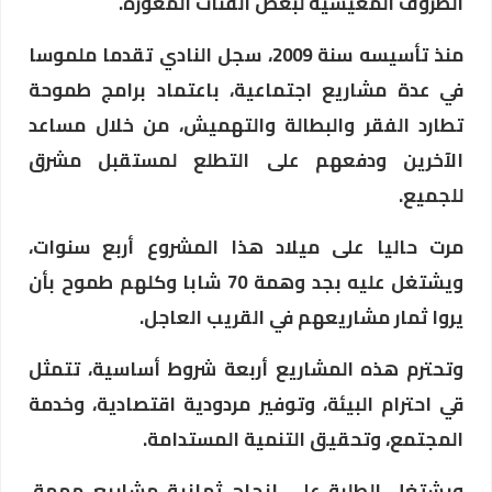
الظروف المعيشية لبعض الفئات المعوزة.
منذ تأسيسه سنة 2009، سجل النادي تقدما ملموسا
في عدة مشاريع اجتماعية، باعتماد برامج طموحة
تطارد الفقر والبطالة والتهميش، من خلال مساعد
الآخرين ودفعهم على التطلع لمستقبل مشرق
للجميع.
مرت حاليا على ميلاد هذا المشروع أربع سنوات،
ويشتغل عليه بجد وهمة 70 شابا وكلهم طموح بأن
يروا ثمار مشاريعهم في القريب العاجل.
وتحترم هذه المشاريع أربعة شروط أساسية، تتمثل
قي احترام البيئة، وتوفير مردودية اقتصادية، وخدمة
المجتمع، وتحقيق التنمية المستدامة.
ويشتغل الطلبة على إنجاح ثمانية مشاريع مهمة،