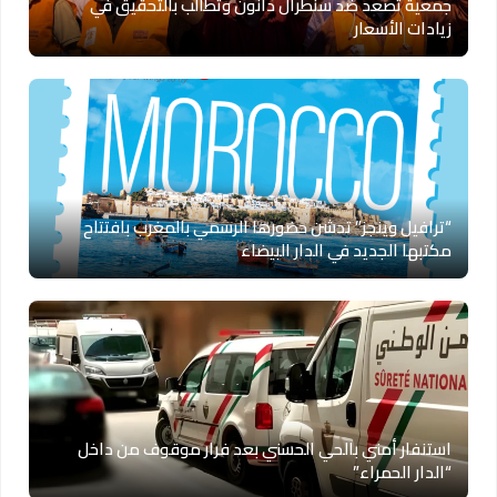
جمعية تصعد ضد سنطرال دانون وتطالب بالتحقيق في
زيادات الأسعار
“ترافيل وينجز” تدشن حضورها الرسمي بالمغرب بافتتاح
مكتبها الجديد في الدار البيضاء
استنفار أمني بالحي الحسني بعد فرار موقوف من داخل
“الدار الحمراء”