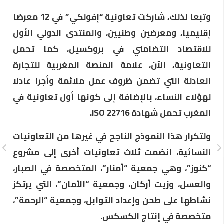
وتبعا لذلك، شاركت تعاونية “إفولكي” في 12 معرضا
إقليميا، ومعرضين وطنيين، والمنتدى الدولي الأول
للاقتصاد التضامني في بروكسيل، كما تحمل
التعاونية، الآن، علامة المنصة المغربية للتجارة
العادلة التي تضمن ظروف عمل ملائمة وأجرا عادلا
لهؤلاء النساء، بالإضافة إلى كونها أول تعاونية في
المغرب تحمل شهادة ISO 22716.
ولتكرار هذا النموذج الناجح في غيرها من التعاونيات
النسائية، انضمت ثلاث تعاونيات أخرى إلى مشروع
“كنوز”، وهي جمعية “أمنار”، المتخصصة في الصبار،
والعسل، وزيت أركان، وجمعية “الأمان”، التي يرتكز
نشاطها على طحن وإعداد التوابل، وجمعية “الرحمة”،
متخصصة في إنتاج الكسكس.