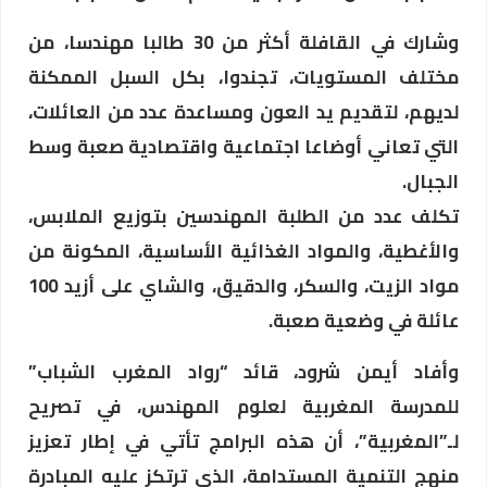
وشارك في القافلة أكثر من 30 طالبا مهندسا، من
مختلف المستويات، تجندوا، بكل السبل الممكنة
لديهم، لتقديم يد العون ومساعدة عدد من العائلات،
التي تعاني أوضاعا اجتماعية واقتصادية صعبة وسط
الجبال.
تكلف عدد من الطلبة المهندسين بتوزيع الملابس،
والأغطية، والمواد الغذائية الأساسية، المكونة من
مواد الزيت، والسكر، والدقيق، والشاي على أزيد 100
عائلة في وضعية صعبة.
وأفاد أيمن شرود، قائد “رواد المغرب الشباب”
للمدرسة المغربية لعلوم المهندس، في تصريح
لـ”المغربية”، أن هذه البرامج تأتي في إطار تعزيز
منهج التنمية المستدامة، الذي ترتكز عليه المبادرة