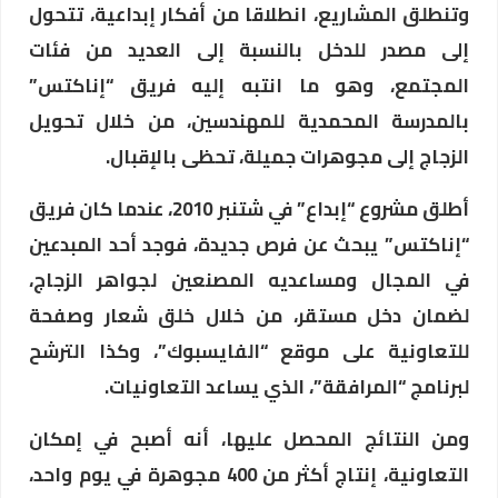
وتنطلق المشاريع، انطلاقا من أفكار إبداعية، تتحول
إلى مصدر للدخل بالنسبة إلى العديد من فئات
المجتمع، وهو ما انتبه إليه فريق “إناكتس”
بالمدرسة المحمدية للمهندسين، من خلال تحويل
الزجاج إلى مجوهرات جميلة، تحظى بالإقبال.
أطلق مشروع “إبداع” في شتنبر 2010، عندما كان فريق
“إناكتس” يبحث عن فرص جديدة، فوجد أحد المبدعين
في المجال ومساعديه المصنعين لجواهر الزجاج،
لضمان دخل مستقر، من خلال خلق شعار وصفحة
للتعاونية على موقع “الفايسبوك”، وكذا الترشح
لبرنامج “المرافقة”، الذي يساعد التعاونيات.
ومن النتائج المحصل عليها، أنه أصبح في إمكان
التعاونية، إنتاج أكثر من 400 مجوهرة في يوم واحد،