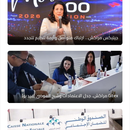
جيتيكس مراكش… ارتباك متواصل وأزمة تنظيم تتجدد
Gitex مراكش.. جدل الاعتمادات وشبح الفوضى (فيديو)