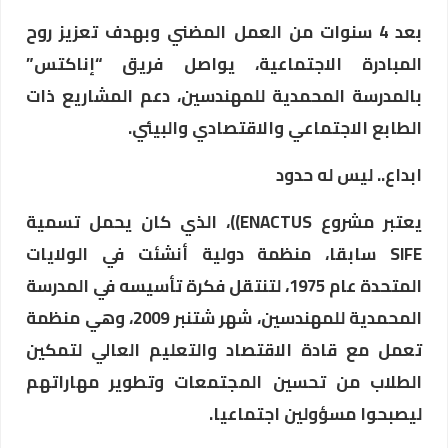
بعد 4 سنوات من العمل المضني وبهدف تعزيز روح
المبادرة الاجتماعية، يواصل فريق “إناكتس”
بالمدرسة المحمدية للمهندسين، دعم المشاريع ذات
الطابع الاجتماعي والاقتصادي والبيئي.
ابداع.. ليس له حدود
يعتبر مشروع ENACTUS))، الذي كان يحمل تسمية
SIFE سابقا، منظمة دولية أنشئت في الولايات
المتحدة عام 1975، لتنتقل فكرة تأسيسه في المدرسة
المحمدية للمهندسين، شهر شتنبر 2009، وهي منظمة
تعمل مع قادة الاقتصاد والتعليم العالي لتمكين
الطلاب من تحسين المجتمعات وتطوير مهاراتهم
ليصبحوا مسؤولين اجتماعيا.