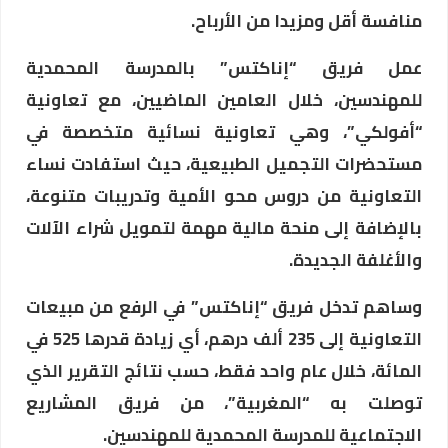
منافسة أقل ومزيدا من الأرباح.
عمل فريق “إناكتس” بالمدرسة المحمدية
للمهندسين، خلال العامين الماضيين، مع تعاونية
“أفولكي”، وهي تعاونية نسائية متخصصة في
مستحضرات التجميل الطبيعية، حيث استفادت نساء
التعاونية من دروس محو الأمية وتدريبات متنوعة،
بالإضافة إلى منحة مالية مهمة لتمويل شراء الآلات
والأغلفة الجديدة.
وساهم تدخل فريق “إناكتس” في الرفع من مبيعات
التعاونية إلى 235 ألف درهم، أي زيادة قدرها 525 في
المائة، خلال عام واحد فقط، حسب نتائج التقرير الذي
توصلت به “المغربية”، من فريق المشاريع
الاجتماعية للمدرسة المحمدية للمهندسين.