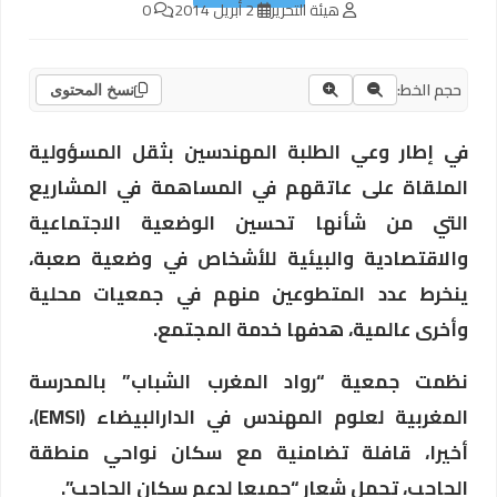
هيئة التحرير
2 أبريل 2014
0
حجم الخط:
نسخ المحتوى
في إطار وعي الطلبة المهندسين بثقل المسؤولية
الملقاة على عاتقهم في المساهمة في المشاريع
التي من شأنها تحسين الوضعية الاجتماعية
والاقتصادية والبيئية للأشخاص في وضعية صعبة،
ينخرط عدد المتطوعين منهم في جمعيات محلية
وأخرى عالمية، هدفها خدمة المجتمع.
نظمت جمعية “رواد المغرب الشباب” بالمدرسة
المغربية لعلوم المهندس في الدارالبيضاء (EMSI)،
أخيرا، قافلة تضامنية مع سكان نواحي منطقة
الحاجب، تحمل شعار “جميعا لدعم سكان الحاجب”.