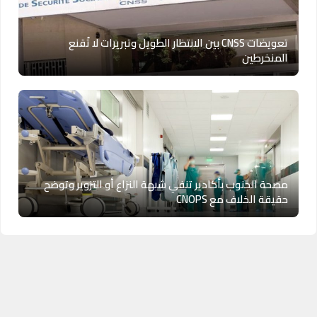
تعويضات CNSS بين الانتظار الطويل وتبريرات لا تُقنع
المنخرطين
مصحة الجنوب بأكادير تنفي شبهة النزاع أو التزوير وتوضح
حقيقة الخلاف مع CNOPS