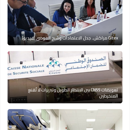
Gitex مراكش.. جدل الاعتمادات وشبح الفوضى (فيديو)
تعويضات CNSS بين الانتظار الطويل وتبريرات لا تُقنع
المنخرطين