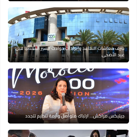
صرف معاشات التقاعد وإيرادات حوادث السير استثنائيا قبل
عيد الأضحى
جيتيكس مراكش… ارتباك متواصل وأزمة تنظيم تتجدد