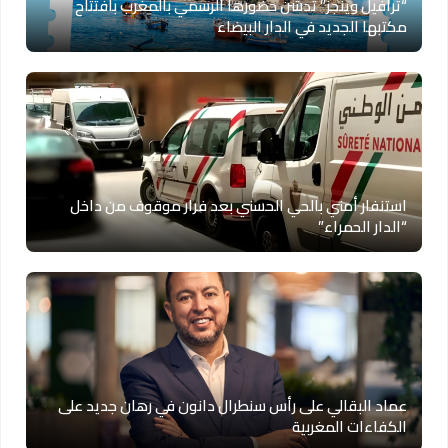
“ترافيل وينجز” تدشن حضورها الرسمي بالمغرب بافتتاح
مكتبها الجديد في الدار البيضاء
استنفار أمني بالحي الحسني بعد فرار موقوف من داخل
“الدار الحمراء”
عماد البقالي على رأس سنطرال دانون في رهان جديد على
الكفاءات المغربية