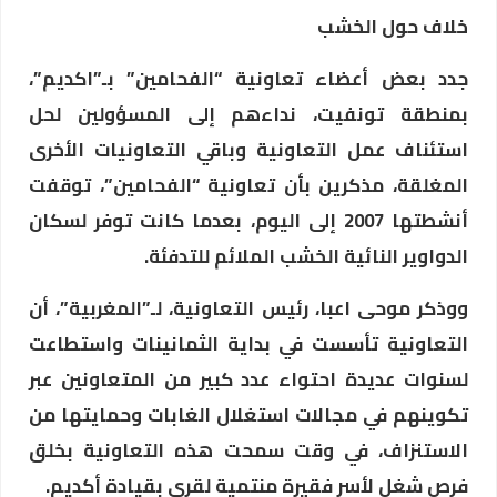
خلاف حول الخشب
جدد بعض أعضاء تعاونية “الفحامين” بـ”اكديم”،
بمنطقة تونفيت، نداءهم إلى المسؤولين لحل
استئناف عمل التعاونية وباقي التعاونيات الأخرى
المغلقة، مذكرين بأن تعاونية “الفحامين”، توقفت
أنشطتها 2007 إلى اليوم، بعدما كانت توفر لسكان
الدواوير النائية الخشب الملائم للتدفئة.
ووذكر موحى اعبا، رئيس التعاونية، لـ”المغربية”، أن
التعاونية تأسست في بداية الثمانينات واستطاعت
لسنوات عديدة احتواء عدد كبير من المتعاونين عبر
تكوينهم في مجالات استغلال الغابات وحمايتها من
الاستنزاف، في وقت سمحت هذه التعاونية بخلق
فرص شغل لأسر فقيرة منتمية لقرى بقيادة أكديم.