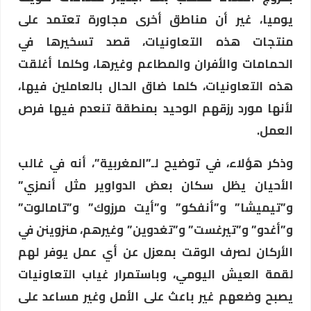
يوميا، غير أن مناطق أخرى مجاورة تعتمد على
منتجات هذه التعاونيات، قصد تسخيرها في
الحمامات والأفران والمطاعم وغيرها، وكلما أغلقت
هذه التعاونيات، كلما ضاق الحال بالعاملين فيها،
لأنها مورد رزقهم الوحيد بمنطقة تنعدم فيها فرص
العمل.
وذكر هؤلاء، في توضيح لـ”المغربية”، أنه في غالب
الأحيان يظل سكان بعض الدواوير مثل أنمزي”
و”تيميشا” و”أنفكو” و”أيت مرزوك” و”تامالوت”
و”أغدو” و”تيرغست” و”تغدوين” وغيرهم، منزوينن في
الأركان لصرف الوقت بمعزل عن أي عمل يوفر لهم
لقمة العيش اليومي، وباستمرار غياب التعاونيات
يصبح وضعهم غير باعث على الأمل وغير مساعد على