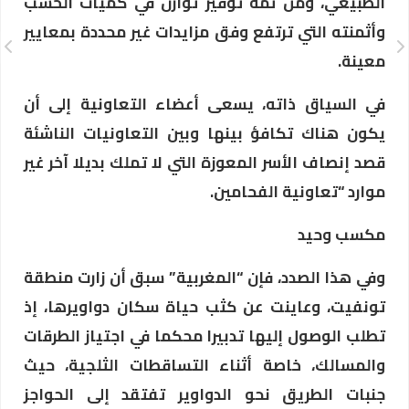
الطبيعي، ومن ثمة توفير توازن في كميات الخشب
وأثمنته التي ترتفع وفق مزايدات غير محددة بمعايير
معينة.
في السياق ذاته، يسعى أعضاء التعاونية إلى أن
يكون هناك تكافؤ بينها وبين التعاونيات الناشئة
قصد إنصاف الأسر المعوزة التي لا تملك بديلا آخر غير
موارد “تعاونية الفحامين.
مكسب وحيد
وفي هذا الصدد، فإن “المغربية” سبق أن زارت منطقة
تونفيت، وعاينت عن كثب حياة سكان دواويرها، إذ
تطلب الوصول إليها تدبيرا محكما في اجتياز الطرقات
والمسالك، خاصة أثناء التساقطات الثلجية، حيث
جنبات الطريق نحو الدواوير تفتقد إلى الحواجز