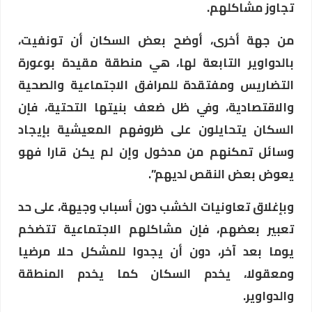
تجاوز مشاكلهم.
من جهة أخرى، أوضح بعض السكان أن تونفيت،
بالدواوير التابعة لها، هي منطقة مقيدة بوعورة
التضاريس ومفتقدة للمرافق الاجتماعية والصحية
والاقتصادية، وفي ظل ضعف بنيتها التحتية، فإن
السكان يتحايلون على ظروفهم المعيشية بإيجاد
وسائل تمكنهم من مدخول وإن لم يكن قارا فهو
يعوض بعض النقص لديهم”.
وبإغلاق تعاونيات الخشب دون أسباب وجيهة، على حد
تعبير بعضهم، فإن مشاكلهم الاجتماعية تتضخم
يوما بعد آخر، دون أن يجدوا للمشكل حلا مرضيا
ومعقولا، يخدم السكان كما يخدم المنطقة
والدواوير.