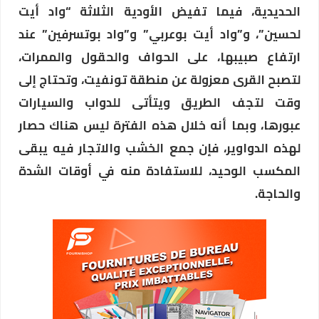
الحديدية، فيما تفيض الأودية الثلاثة “واد أيت
لحسين”، و”واد أيت بوعربي” و”واد بوتسرفين” عند
ارتفاع صبيبها، على الحواف والحقول والممرات،
لتصبح القرى معزولة عن منطقة تونفيت، وتحتاج إلى
وقت لتجف الطريق ويتأتى للدواب والسيارات
عبورها، وبما أنه خلال هذه الفترة ليس هناك حصار
لهذه الدواوير، فإن جمع الخشب والاتجار فيه يبقى
المكسب الوحيد، للاستفادة منه في أوقات الشدة
والحاجة.