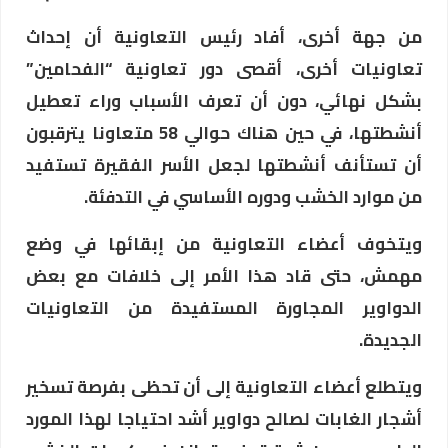
من جهة أخرى، أفاد رئيس التعاونية أن إحداث
تعاونيات أخرى، أقصى دور تعاونية “الفحامين”
بشكل نهائي، دون أن تعرف الأسباب وراء تعطيل
أنشطتها، في حين هناك حوالي 58 متعاونا يترقبون
أن تستأنف أنشطتها لجعل الأسر الفقيرة تستفيد
من موارد الخشب ودوره الأساسي في التدفئة.
ويتخوف أعضاء التعاونية من إبقائها في وضع
مهمش، حتى قاد هذا الأمر إلى خلافات مع بعض
الدواوير المجاورة المستفيدة من التعاونيات
الجديدة.
ويتطلع أعضاء التعاونية إلى أن تحظى بفرصة تسخير
أشجار الغابات لصالح دواوير أشد احتياجا لهذا المورد