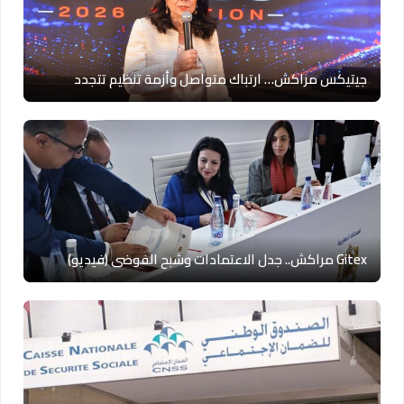
جيتيكس مراكش… ارتباك متواصل وأزمة تنظيم تتجدد
Gitex مراكش.. جدل الاعتمادات وشبح الفوضى (فيديو)