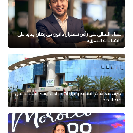
عماد البقالي على رأس سنطرال دانون في رهان جديد على
الكفاءات المغربية
صرف معاشات التقاعد وإيرادات حوادث السير استثنائيا قبل
عيد الأضحى