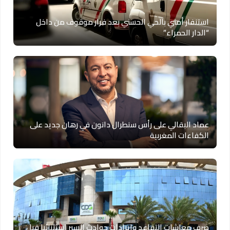
استنفار أمني بالحي الحسني بعد فرار موقوف من داخل
“الدار الحمراء”
عماد البقالي على رأس سنطرال دانون في رهان جديد على
الكفاءات المغربية
صرف معاشات التقاعد وإيرادات حوادث السير استثنائيا قبل