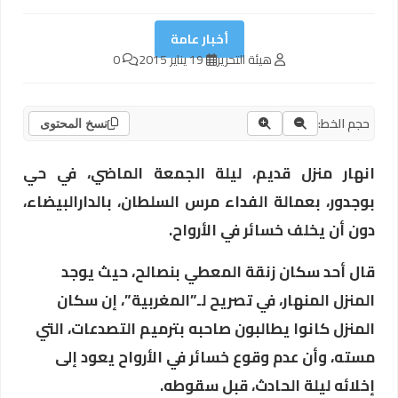
أخبار عامة
هيئة التحرير
19 يناير 2015
0
حجم الخط:
نسخ المحتوى
انهار منزل قديم، ليلة الجمعة الماضي، في حي
بوجدور، بعمالة الفداء مرس السلطان، بالدارالبيضاء،
دون أن يخلف خسائر في الأرواح.
قال أحد سكان زنقة المعطي بنصالح، حيث يوجد
المنزل المنهار، في تصريح لـ”المغربية”، إن سكان
المنزل كانوا يطالبون صاحبه بترميم التصدعات، التي
مسته، وأن عدم وقوع خسائر في الأرواح يعود إلى
إخلائه ليلة الحادث، قبل سقوطه.