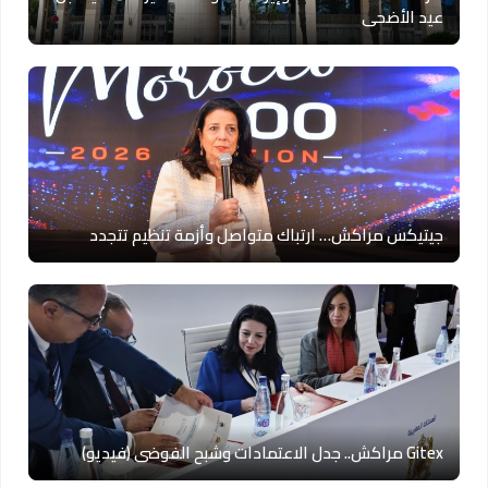
عيد الأضحى
جيتيكس مراكش… ارتباك متواصل وأزمة تنظيم تتجدد
Gitex مراكش.. جدل الاعتمادات وشبح الفوضى (فيديو)