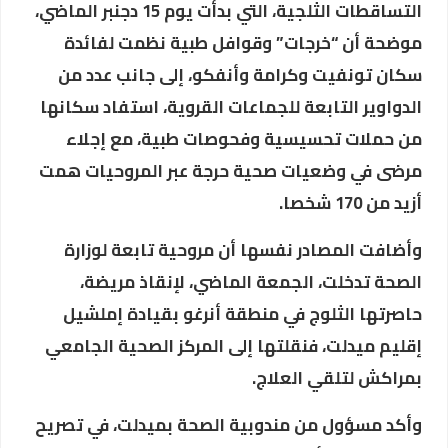
التساقطات الثلجية، التي بدأت يوم 15 دجنبر الماضي،
موضحة أن “خرجات” وقوافل طبية نظمت لفائدة
سكان تونفيت وكرامة وأنفكو، إلى جانب عدد من
الدواوير التابعة للجماعات القروية، استفاد سكانها
من حملات تحسيسية وفحوصات طبية، مع إجلاء
مرضى في وضعيات صحية حرجة عبر المروحيات همت
أزيد من 170 شخصا.
وأضافت المصادر نفسها أن مروحية تابعة لوزارة
الصحة تدخلت، الجمعة الماضي، لإنقاذ مريضة،
حاصرتها الثلوج في منطقة أنرغو بقيادة إملشيل
إقليم ميدلت، فنقلتها إلى المركز الصحية الجامعي
بمراكش لتلقي العلاج.
وأكد مسؤول من مندوبية الصحة بميدلت، في تصريح