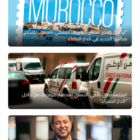
“ترافيل وينجز” تدشن حضورها الرسمي بالمغرب بافتتاح
مكتبها الجديد في الدار البيضاء
استنفار أمني بالحي الحسني بعد فرار موقوف من داخل
“الدار الحمراء”