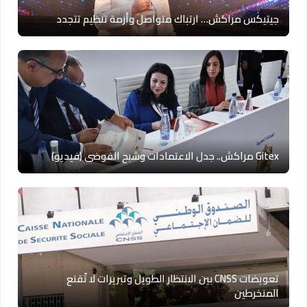
جيتيكس مراكش… ارتباك متواصل وأزمة تنظيم تتجدد
Gitex مراكش.. جدل الاعتمادات وشبح الفوضى (فيديو)
تعويضات CNSS بين الانتظار الطويل وتبريرات لا تُقنع
المنخرطين