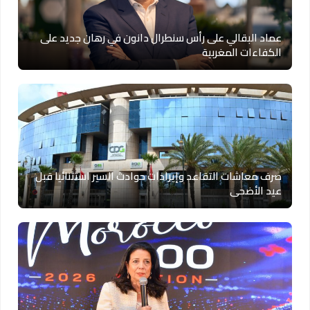
عماد البقالي على رأس سنطرال دانون في رهان جديد على
الكفاءات المغربية
صرف معاشات التقاعد وإيرادات حوادث السير استثنائيا قبل
عيد الأضحى