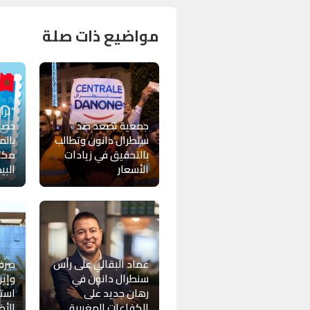
مواضيع ذات صلة
“ترا
جمعية تصعد ضد
حضو
سنطرال دانون وتطالب
بالم
بالتحقيق في زيادات
مكتب
الأسعار
البي
عماد البقالي على رأس
صرف
سنطرال دانون في
وإير
رهان جديد على
استث
الكفاءات المغربية
الأ