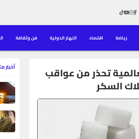
رياضة
اقتصاد
النهار الدولية
فن وثقافة
الن
أخبار م
المية تحذر من عواقب
اك السكر