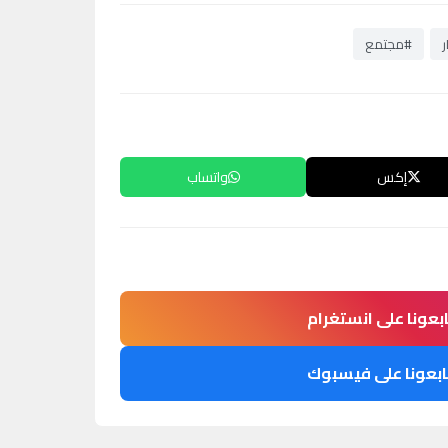
ر
#مجتمع
إكس
واتساب
ابعونا على انستغرام
ابعونا على فيسبوك