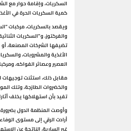
السكريات، وإقامة حوار مع الشر
كمية السكريات الحرة في الأغذي
ويقصد بالسكريات، مركبات “الس
والفركتوز، و”السكريات الثنائية
تضيفها الشركات المصنعة، أو ا
الأغذية والمشروبات، والسكريا
العصير وعصائر الفواكه، ومركبات
مقابل ذلك، استثنت توجيهات ا
والخضروات الطازجة، وتلك الموج
تفيد بأن استهلاكها يخلف آثارا
وأوصت المنظمة الدول بضرورة إ
أرادت الرقي إلى مستوى الوفاء
غير السارية، الناتجة عن الاست