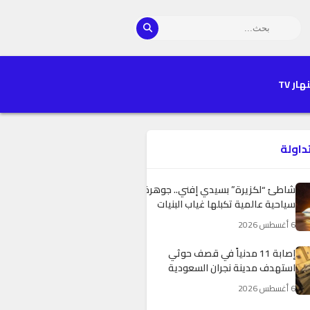
هار TV
تداولة
شاطئ “لكزيرة” بسيدي إفني.. جوهرة
سياحية عالمية تكبلها غياب البنيات
التحتية وضعف التجهيزات
6 أغسطس 2026
إصابة 11 مدنياً في قصف حوثي
استهدف مدينة نجران السعودية
6 أغسطس 2026