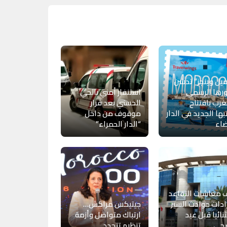
فيل وينجز” تدشن
رها الرسمي
استنفار أمني بالحي
غرب بافتتاح
الحسني بعد فرار
ها الجديد في الدار
موقوف من داخل
ضاء
“الدار الحمراء”
 معاشات التقاعد
ادات حوادث السير
جيتيكس مراكش…
نائيا قبل عيد
ارتباك متواصل وأزمة
ضحى
تنظيم تتجدد