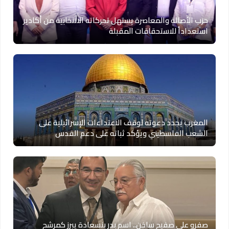
حزب الأصالة والمعاصرة يستهل تحركاته الانتخابية من أكادير
استعداداً للاستحقاقات المقبلة
المغرب يجدد دعوته لوقف الاعتداءات الإسرائيلية على
الشعب الفلسطيني ويؤكد ثباته على دعم القدس
صفرو على صفيح ساخن.. اسم بدر بنسعادة يبرز كمرشح