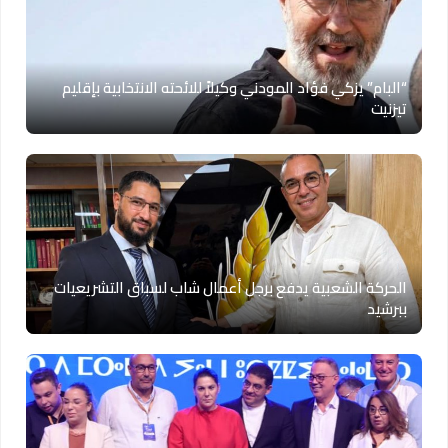
“البام” يزكي فؤاد المودني وكيلاً للائحته الانتخابية بإقليم
تيزنيت
الحركة الشعبية يدفع برجل أعمال شاب لسباق التشريعيات
ببرشيد