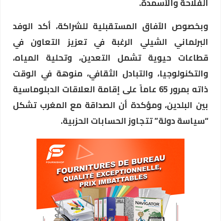
الفلاحة والأسمدة.
وبخصوص الآفاق المستقبلية للشراكة، أكد الوفد
البرلماني الشيلي الرغبة في تعزيز التعاون في
قطاعات حيوية تشمل التعدين، وتحلية المياه،
والتكنولوجيا، والتبادل الثقافي، منوهة في الوقت
ذاته بمرور 65 عاماً على إقامة العلاقات الدبلوماسية
بين البلدين، ومؤكدة أن الصداقة مع المغرب تشكل
“سياسة دولة” تتجاوز الحسابات الحزبية.