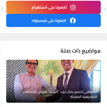
تابعونا على انستغرام
تابعونا على فيسبوك
مواضيع ذات صلة
مصطفى لخصم يختار حزب “النخلة” لخوض الانتخابات
التشريعية المقبلة