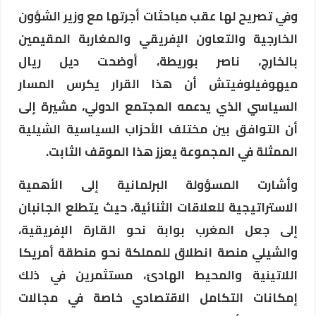
وفي تصريح لها عقب مباحثات أجرتها مع وزير الشؤون
الخارجية والتعاون الإفريقي والمغاربة المقيمين
بالخارج، ناصر بوريطة، أوضحت ديل ريال
ميهوفيلوفيتش أن هذا القرار يكرس المسار
السياسي الذي يدعمه المجتمع الدولي، مشيرة إلى
أن التوافق بين مختلف الأحزاب السياسية الشيلية
الممثلة في المجموعة يعزز هذا الموقف الثابت.
وأشارت المسؤولة البرلمانية إلى الأهمية
الاستراتيجية للعلاقات الثنائية، حيث يتطلع الجانبان
إلى جعل المغرب بوابة نحو القارة الإفريقية،
والشيلي منصة انطلاق للمملكة نحو منطقة أمريكا
اللاتينية والمحيط الهادئ، مستثمرين في ذلك
إمكانات التكامل الاقتصادي خاصة في مجالات