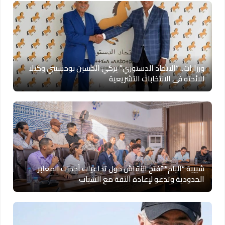
ورزازات.. “الاتحاد الدستوري” يزكي الحسين بوحسيني وكيلا
للائحته في الانتخابات التشريعية
شبيبة “البام” تفتح النقاش حول تداعيات أحداث المعابر
الحدودية وتدعو لإعادة الثقة مع الشباب