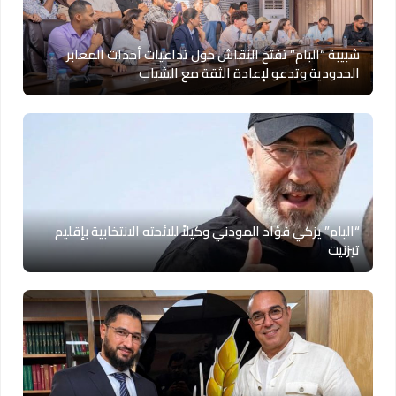
شبيبة “البام” تفتح النقاش حول تداعيات أحداث المعابر
الحدودية وتدعو لإعادة الثقة مع الشباب
“البام” يزكي فؤاد المودني وكيلاً للائحته الانتخابية بإقليم
تيزنيت