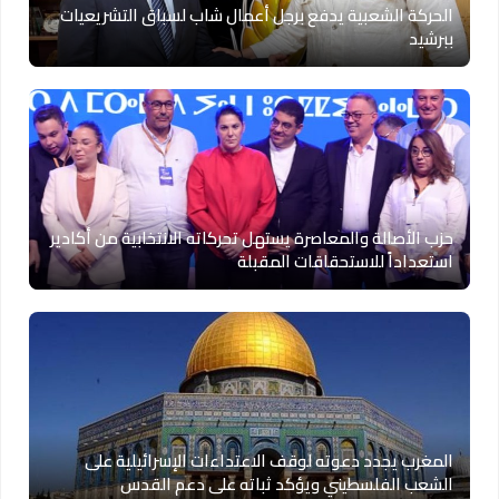
الحركة الشعبية يدفع برجل أعمال شاب لسباق التشريعيات
ببرشيد
حزب الأصالة والمعاصرة يستهل تحركاته الانتخابية من أكادير
استعداداً للاستحقاقات المقبلة
المغرب يجدد دعوته لوقف الاعتداءات الإسرائيلية على
الشعب الفلسطيني ويؤكد ثباته على دعم القدس