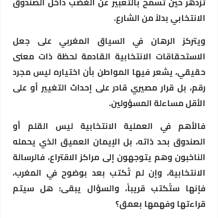
تزدهر حين تسمح بالتعبير عن الغضب داخل الصندوق
الانتخابي بدلاً من الشارع.
ويتركز الرهان في السياق المغربي على جعل
الاستحقاقات الانتخابية القادمة لحظة ذات معنى
حقيقي، يشعر فيها المواطن بأن اختياره ليس مجرد
رقم، بل قرار مصيري قادر على إحداث التغيير أو على
الأقل مساءلة المسؤولين.
فالأهم في العملية الانتخابية ليس القلم أو
الصندوق بحد ذاته، بل الإيمان العميق الذي يحمله
الناخبون وهم يتوجهون إلى مراكز الاقتراع، فالرسالة
الانتخابية، وإن لم تُكتب بعد بوضوح في المغرب،
فإنها ستُكتب قريباً، والسؤال يبقى: هل سيتم
قراءتها وفهمها بعمق؟