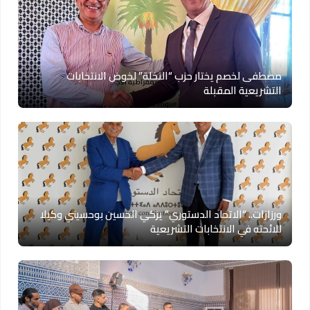
مصطفى لخصم يختار حزب “النخلة” لخوض الانتخابات
التشريعية المقبلة
ورزازات.. “الاتحاد الدستوري” يزكي الحسين بوحسيني وكيلا
للائحته في الانتخابات التشريعية