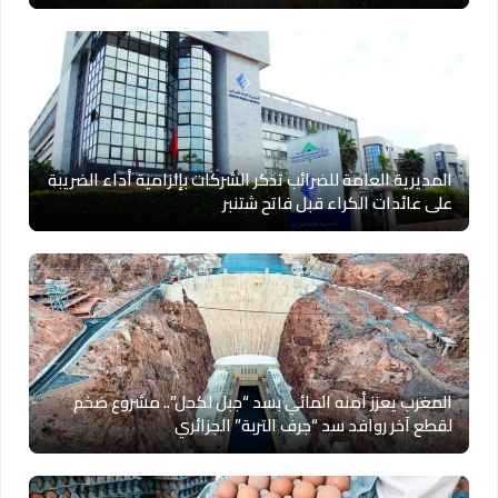
المديرية العامة للضرائب تذكر الشركات بإلزامية أداء الضريبة
على عائدات الكراء قبل فاتح شتنبر
المغرب يعزز أمنه المائي بسد “جبل لكحل”.. مشروع ضخم
لقطع آخر روافد سد “جرف التربة” الجزائري