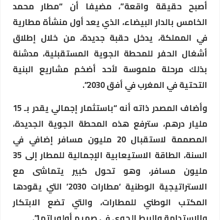
أصبح حقيقة واقعة”، مضيفا أن “مطار محمد
الخامس بالدار البيضاء، الذي يعد أول منشأة مطارية
في المملكة، يدخل حقبة جديدة، من خلال إطلاق
أشغال الحفر للمحطة الجوية المستقبلية، مدشنة
بذلك مرحلة ملموسة لأحد أضخم مشاريع البنية
التحتية في المغرب في أفق 2030”.
وأضاف المصدر ذاته أنه “باستثمار إجمالي يقدر بـ 15
مليار درهم، سترفع هذه المحطة الجوية الجديدة،
المصممة لاستقبال 20 مليون مسافر إضافي في
السنة، الطاقة الاستيعابية الإجمالية للمطار إلى 35
مليون مسافر، وهو تحول كبير يتماشى مع
الاستراتيجية الوطنية ‘مطارات 2030’ التي يقودها
المكتب الوطني للمطارات، والتي تضع الابتكار
والاستدامة والربط الجوي في صميم أولوياتها”.