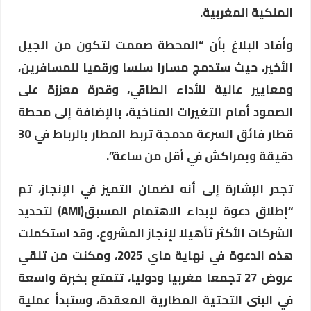
الملكية المغربية.
وأفاد البلاغ بأن “المحطة صممت لتكون من الجيل
الأخير، حيث ستدمج مسارا سلسا ورقميا للمسافرين،
ومعايير عالية للأداء الطاقي، وقدرة معززة على
الصمود أمام التغيرات المناخية، بالإضافة إلى محطة
قطار فائق السرعة مدمجة تربط المطار بالرباط في 30
دقيقة وبمراكش في أقل من ساعة”.
تجدر الإشارة إلى أنه لضمان التميز في الإنجاز، تم
“إطلاق دعوة لإبداء الاهتمام المسبق(AMI) لتحديد
الشركات الأكثر تأهيلا لإنجاز المشروع، وقد استكملت
هذه الدعوة في نهاية ماي 2025، ومكنت من تلقي
عروض 27 تجمعا مغربيا ودوليا، تتمتع بخبرة واسعة
في البنى التحتية المطارية المعقدة، وستبدأ عملية