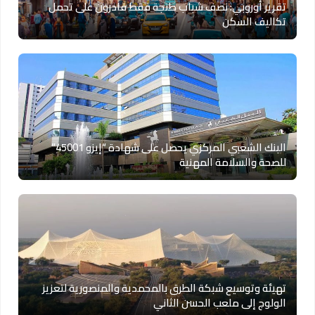
تقرير أوروبي: نصف شباب طنجة فقط قادرون على تحمل
تكاليف السكن
البنك الشعبي المركزي يحصل على شهادة “إيزو 45001”
للصحة والسلامة المهنية
تهيئة وتوسيع شبكة الطرق بالمحمدية والمنصورية لتعزيز
الولوج إلى ملعب الحسن الثاني