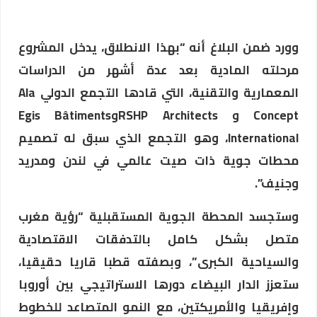
وورد ضمن البلاغ أنه “بهذا الانطلاق، يدخل المشروع
مرحلته المادية بعد عدة أشهر من الدراسات
المعمارية والتقنية، التي قادها التجمع الدولي Ala
Concept و RSHP ArchitectsوEgis Bâtiments
International، وهو التجمع الذي سبق له تصميم
محطات جوية ذات صيت عالمي في لندن ومدريد
وجنيف”.
وستجسد المحطة الجوية المستقبلية “رؤية مغرب
متصل بشكل كامل بالتدفقات الاقتصادية
والسياحية الكبرى”، وبصفته قطبا قاريا حقيقيا،
ستعزز الدار البيضاء دورها الاستراتيجي بين أوروبا
وإفريقيا والأمريكتين، مع النمو المتصاعد للخطوط