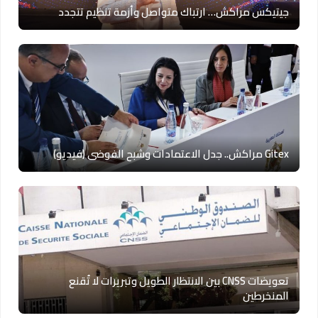
جيتيكس مراكش… ارتباك متواصل وأزمة تنظيم تتجدد
Gitex مراكش.. جدل الاعتمادات وشبح الفوضى (فيديو)
تعويضات CNSS بين الانتظار الطويل وتبريرات لا تُقنع
المنخرطين