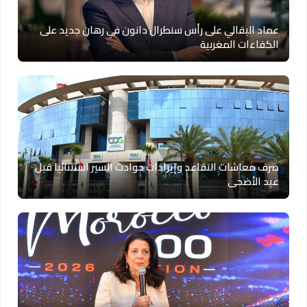
عماد البقالي على رأس سنطرال دانون في رهان جديد على
الكفاءات المغربية
صرف معاشات التقاعد وإيرادات حوادث السير استثنائيا قبل
عيد الأضحى