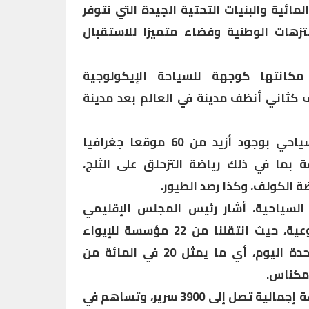
لمائية والبنيات التحتية الجيدة التي نتوفر
نتزهات الوطنية وفضاء متميزا للاستقبال
مكانتها كوجهة للسياحة الإيكولوجية
 كثاني أنظف مدينة في العالم بعد مدينة
كما أكد على غنى العرض السياحي بوجود أزيد من 60 موقعا جغرافيا
 بما في ذلك رياضة التزحلق على الثلج،
 الكولف، وكذا رصد الطيور.
السياحية، أشار رئيس المجلس الإقليمي
للسياحة إلى تسجيل طفرة نوعية، حيث انتقلنا من 22 مؤسسة للإيواء
السياحي سنة 2010 إلى 75 وحدة اليوم، أي ما يمثل 20 في المائة من
 مكناس.
وأبرز أن هذه الوحدات توفر طاقة إجمالية تصل إلى 3900 سرير، وتساهم في