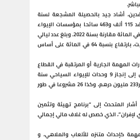
دين، أشاد جيد بالحصيلة المشجعة لسنة
2023 ، موضحا أننا “سجلنا توافد 115 ألف و463 سائحا بمؤسسات الإيواء
المصنفة، أي بارتفاع بنسبة 69 في المائة مقارنة بسنة 2022. وبلغ عدد ليالي
المبيت 238 ألفا و714 ليلة مبيت، بارتفاع بنسبة 64 في المائة على أساس
ت المهمة الجارية أو المرتقبة في القطاع
السياحي. وأشار على الخصوص إلى إنجاز 9 وحدات للإيواء السياحي سنة
2023 ، تمثل استثمارا يناهز 67ر233 مليون درهم، وكذا 26 مشروعا في طور
أشار المتحدث إلى “برنامج تهيئة وتثمين
ني لإفران”، الذي خصص له غلاف مالي إجمالي
مهمة كإحداث متنزه للألعاب والملاهي، و