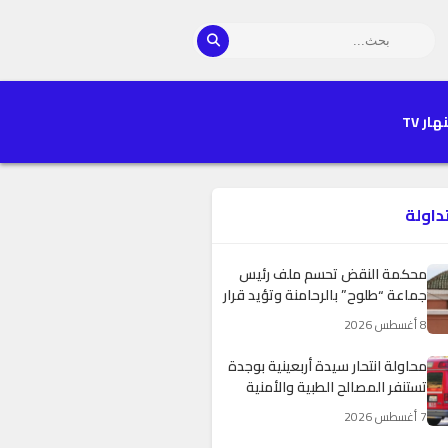
هار TV
تداولة
محكمة النقض تحسم ملف رئيس
جماعة “طلوح” بالرحامنة وتؤيد قرار
غرفة الجنايات الاستئنافية
8 أغسطس 2026
محاولة انتحار سيدة أربعينية بوجدة
تستنفر المصالح الطبية والأمنية
7 أغسطس 2026