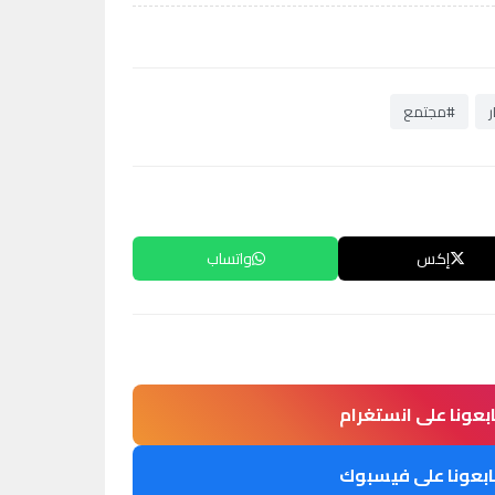
ر
#مجتمع
إكس
واتساب
ابعونا على انستغرام
ابعونا على فيسبوك