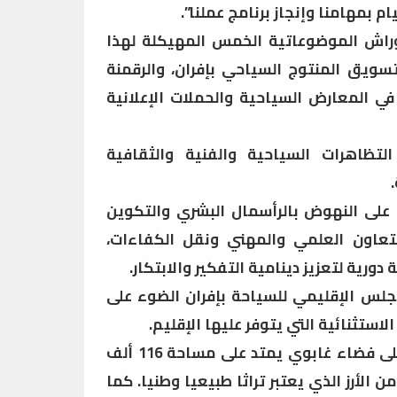
ام بمهامنا وإنجاز برنامج عملنا”.
راش الموضوعاتية الخمس المهيكلة لهذا
تسويق المنتوج السياحي بإفران، والرقمنة
في المعارض السياحية والحملات الإعلانية
لتظاهرات السياحية والفنية والثقافية
على النهوض بالرأسمال البشري والتكوين
لتعاون العلمي والمهني ونقل الكفاءات،
ورية لتعزيز دينامية التفكير والابتكار.
لس الإقليمي للسياحة بإفران الضوء على
استثنائية التي يتوفر عليها الإقليم.
وأفاد بهذا الخصوص ” نتوفر على فضاء غابوي يمتد على مساحة 116 ألف
4 ألف هكتار من الأرز الذي يعتبر تراثا طبيعيا وطنيا. كما