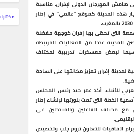
ى هامش المهرجان الدولي لإفران، مناسبة
تيار هذه المدينة كموقع “عالمي” في إطار
مختارات
لسمعة التي تحظى بها إفران كوجهة مفضلة
ضن المدينة عددا من الفعاليات المرتبطة
اسيما لبعض معسكرات تدريبية لمختلف
ة لمدينة إفران تعزيز مكانتها على الساحة
ضية.
عربي للأنباء، أكد عمر جيد رئيس المجلس
همية الخطة التي تمت بلورتها لإنشاء إطار
مع مختلف الفاعلين والمتدخلين على
إقليمي.
برام اتفاقيات للتعاون تروم جلب وتخصيص