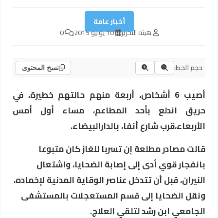
أخبار عامة
هيئة التحرير
10 يوليو 2015
0
حجم الخط:
نسخ المحتوى
أصيب 6 أشخاص، أربعة منهم حالتهم خطيرة، في
حريق اندلع بأحد المطاعم، مساء أول أمس
الأربعاء،قرب شارع أنفا، بالدارالبيضاء.
قالت مصادر مطلعة إن تسربا للغاز كان متبوعا
بانفجار قوي أدى إلى إصابة الضحايا، واشتعال
النيران، قبل أن تتدخل عناصر الوقاية المدنية لإخماده،
ونقل الضحايا إلى قسم المستعجلات بالمستشفى
الجامعي ابن رشد لتلقي العلاج.