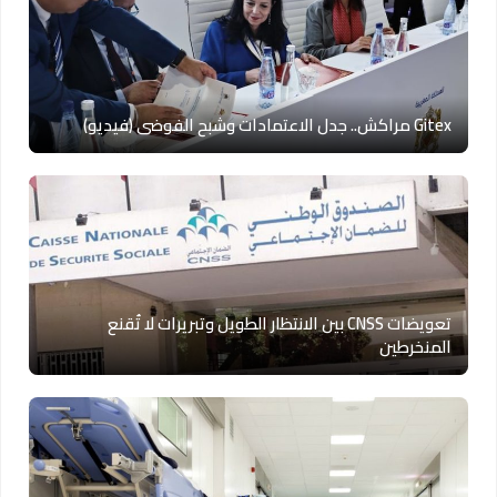
Gitex مراكش.. جدل الاعتمادات وشبح الفوضى (فيديو)
تعويضات CNSS بين الانتظار الطويل وتبريرات لا تُقنع
المنخرطين