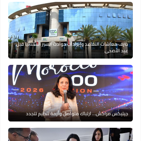
صرف معاشات التقاعد وإيرادات حوادث السير استثنائيا قبل
عيد الأضحى
جيتيكس مراكش… ارتباك متواصل وأزمة تنظيم تتجدد