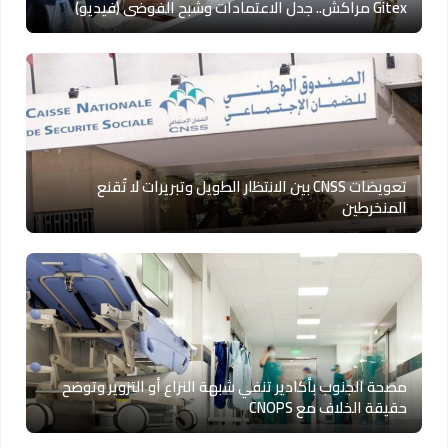
Gitex مراكش.. جدل الاعتمادات وشبح الفوضى (فيديو)
تعويضات CNSS بين الانتظار الطويل وتبريرات لا تُقنع
المنخرطين
مصحة الجنوب بأكادير تنفي شبهة النزاع أو التزوير وتوضح
حقيقة الخلاف مع CNOPS