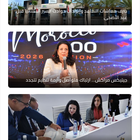
صرف معاشات التقاعد وإيرادات حوادث السير استثنائيا قبل
عيد الأضحى
جيتيكس مراكش… ارتباك متواصل وأزمة تنظيم تتجدد