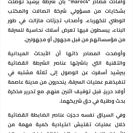
وأفادت مصادر “maroc4” بأن شرطة برشيد توصلت
بشكايات من مسؤولي شركة اتصالات والمكتب
الوطني للكهرباء، وأصحاب تجزئات مازالت في طور
البناء، يبسطون فيها تعرض أسلاك نحاسية للسرقة
من مؤسساتهم من قبل مجهول أو مجهولين.
وأوضحت المصادر ذاتها أن الأبحاث الميدانية
والتقنية التي باشرتها عناصر الشرطة القضائية
ببرشيد أسفرت عن الوصول إلى ثلاثة مشتبه في
تنفيذهم عمليات السرقة، ينحدرون من مدينة عاصمة
أولاد حريز، قبل توقيف اثنين منهم، مع تحرير مذكرة
بحث وطنية في حق شريكهما.
وفي السياق نفسه حجزت عناصر الضابطة القضائية
خلال عمليات تفتيش اعتيادية كمية مهمة من