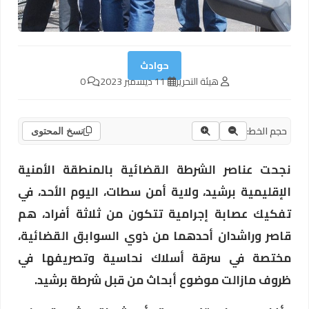
حوادث
هيئة التحرير
11 ديسمبر 2023
0
حجم الخط:
نسخ المحتوى
نجحت عناصر الشرطة القضائية بالمنطقة الأمنية
الإقليمية برشيد، ولاية أمن سطات، اليوم الأحد، في
تفكيك عصابة إجرامية تتكون من ثلاثة أفراد، هم
قاصر وراشدان أحدهما من ذوي السوابق القضائية،
مختصة في سرقة أسلاك نحاسية وتصريفها في
ظروف مازالت موضوع أبحاث من قبل شرطة برشيد.