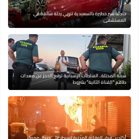
حادثة سير خطيرة بالسعيدية تنهي رحلة سائقة في
المستشفى
سبتة المحتلة.. السلطات الإسبانية ترفع الحجز عن معدات
طاقم “القناة الثانية” بشروط
أكادير.. فرق الوقاية المدنية تسيطر على حريق مهول