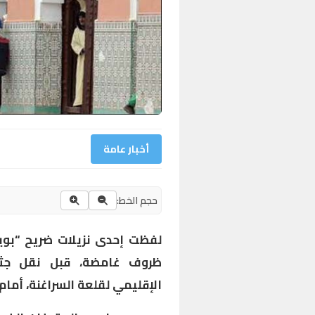
أخبار عامة
حجم الخط:
لفظت إحدى نزيلات ضريح “بويا 
ظروف غامضة، قبل نقل جثت
الإقليمي لقلعة السراغنة، أما