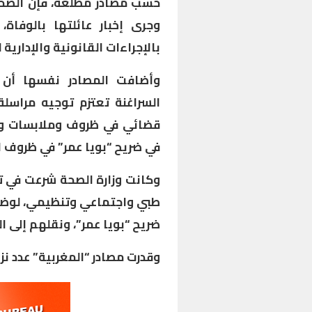
حسب مصادر مطلعة، فإن الضحية
وجرى إخبار عائلتها بالوفاة
بالإجراءات القانونية والإدارية
وأضافت المصادر نفسها أن 
السراغنة تعتزم توجيه مراسل
قضائي في ظروف وملابسات وفا
في ضريح “بويا عمر” في ظروف لا
وكانت وزارة الصحة شرعت في ت
طبي واجتماعي وتنظيمي، لوضع 
ضريح “بويا عمر”، ونقلهم إلى 
وقدرت مصادر “المغربية” عدد نزل