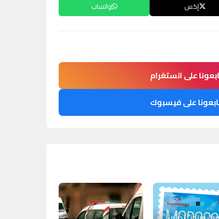
إكس
واتساب
ابعونا على انستغرام
ابعونا على فيسبوك
فيل وينجز” تدشن