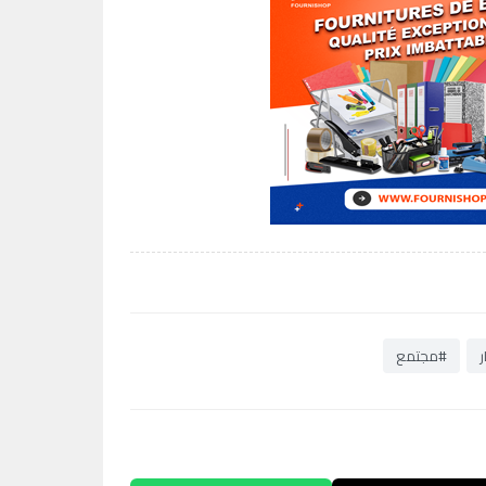
ر
#مجتمع