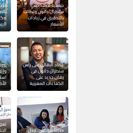
جمعية تصعد ضد
حضو
سنطرال دانون وتطالب
بالم
بالتحقيق في زيادات
مكتب
الأسعار
البي
عماد البقالي على رأس
صرف
سنطرال دانون في
وإير
رهان جديد على
استث
الكفاءات المغربية
الأ
Gitex مراكش.. جدل
الان