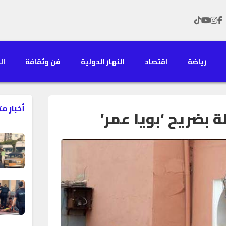
رياضة
اقتصاد
النهار الدولية
فن وثقافة
الن
أخبار م
 بضريح ‘بويا عمر’