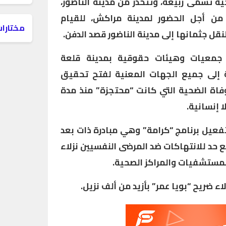
 تسمى ربيعة، وتتحدر من مدينة الناضور،
، من أجل الحضور لمدينة مراكش، للقيام
مختارات
 لنقل جثمانها إلى مدينة الناضور قصد الدفن.
جمعيات وهيئات حقوقية بمدينة قلعة
ة إلى جميع الجهات المعنية لفتح تحقيق
ة الضحية التي كانت “محتجزة” منذ مدة
 إنسانية.
فعيل برنامج “كرامة” وهي مبادرة ذات بعد
حد للانتهاكات ضد المرضى النفسيين نزلاء
المستشفيات والمراكز الصحية.
اء ضريح “بويا عمر” بأزيد من ألف نزيل.