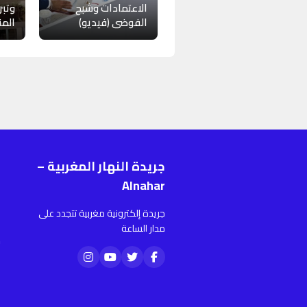
الاعتمادات وشبح
وتبر
الفوضى (فيديو)
المن
جريدة النهار المغربية –
ر
Alnahar
ا
جريدة إلكترونية مغربية تتجدد على
أ
مدار الساعة
م