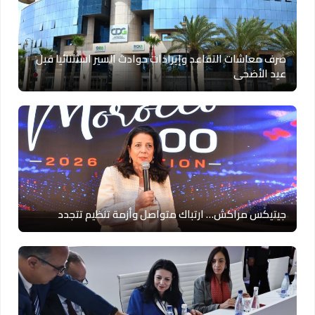
صرف معاشات التقاعد وإيرادات حوادث السير استثنائيا قبل
عيد الأضحى
جيتيكس مراكش… ارتباك متواصل وأزمة تنظيم تتجدد