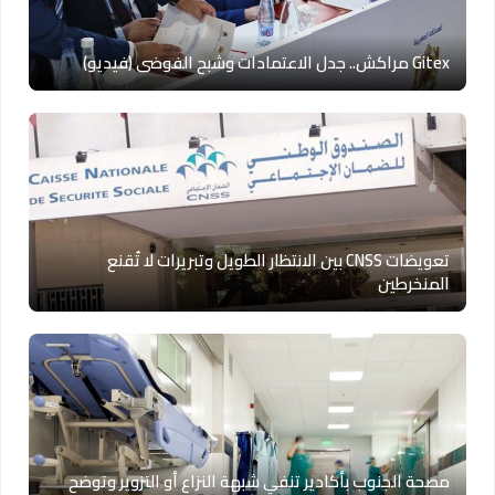
Gitex مراكش.. جدل الاعتمادات وشبح الفوضى (فيديو)
تعويضات CNSS بين الانتظار الطويل وتبريرات لا تُقنع
المنخرطين
مصحة الجنوب بأكادير تنفي شبهة النزاع أو التزوير وتوضح