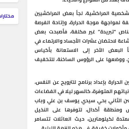
لشخصية المراكشية، لجأ بعض المراكشيين
مختارات
ة لمواجهة موجة الحرارة، وإتاحة الفرصة
ناص “تبريدة” غير مكلفة، فأصبحت بعض
اعة لاحتضان عشرات الأجساد والارتماء في
أ البعض الآخر إلى الاستعانة بأكياس
ج، ووضعها على الرؤوس الساخنة، للتخفيف
الحرارة بإعداد برنامج للترويح عن النفس،
ياتهم المتوفرة، كالسهر ليلا في الفضاءات
سن الثاني بحي سيدي يوسف بن علي وباب
 ومنطقة أكدال، لتوفرها على النخيل
تدة لكيلومترين، حيث العائلات تتسامر
مأكولات خفيفة، في هذه النزهة الليلية.