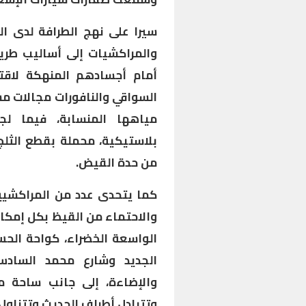
سيرا على نهج الطرافة لدى ا
والمراكشيات إلى أساليب طريف
أمام أجسادهم المنهكة لاقت
السواقي والنافورات مجالات مش
مياهها المنسابة، فيما لج
بلاستيكية، محملة بقطع الثل
من حدة القيض.
كما يتحدى عدد من المراكشيين 
والاحتماء من القيظ بكل إمكان
الواسعة الخضراء، كواحة الح
الجديد وشارع محمد السادس
والإضاءة، إلى جانب ساحة مم
وتتبادل أطراف الحديث وتتناول 