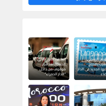
فيل وينجز” تدشن
رها الرسمي
استنفار أمني بالحي
غرب بافتتاح
الحسني بعد فرار
ها الجديد في الدار
موقوف من داخل
ضاء
“الدار الحمراء”