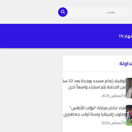
هار TV
تداولة
توقيف إمام مسجد بوجدة بعد 22 سنة
من الخدمة يثير استياء واسعاً لدى
المصلين
8 أغسطس 2026
نفاد تذاكر مباراة “لبؤات الأطلس”
وجنوب إفريقيا وسط ترقب جماهيري
كبير
8 أغسطس 2026