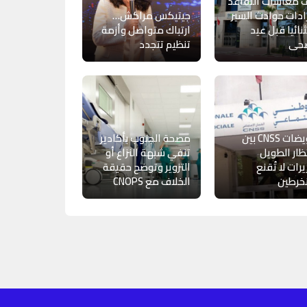
 معاشات التقاعد
ادات حوادث السير
جيتيكس مراكش…
نائيا قبل عيد
ارتباك متواصل وأزمة
ضحى
تنظيم تتجدد
تعويضات CNSS بين
مصحة الجنوب بأكادير
تظار الطويل
تنفي شبهة النزاع أو
يرات لا تُقنع
التزوير وتوضح حقيقة
خرطين
الخلاف مع CNOPS