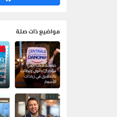
مواضيع ذات صلة
“ترا
جمعية تصعد ضد
حضو
سنطرال دانون وتطالب
بالم
بالتحقيق في زيادات
مكتب
الأسعار
البي