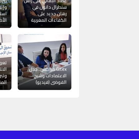
عماد البقالي على رأس
صرف
سنطرال دانون في
وإير
رهان جديد على
استث
الكفاءات المغربية
الأ
Gitex مراكش.. جدل
الان
الاعتمادات وشبح
وتبر
الفوضى (فيديو)
المن