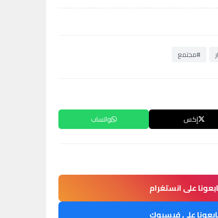
ر
#مجتمع
إكس
واتساب
ابعونا على انستغرام
ابعونا على فيسبوك