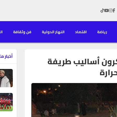
رياضة
اقتصاد
النهار الدولية
فن وثقافة
الن
أخبار م
رون أساليب طريفة
رارة