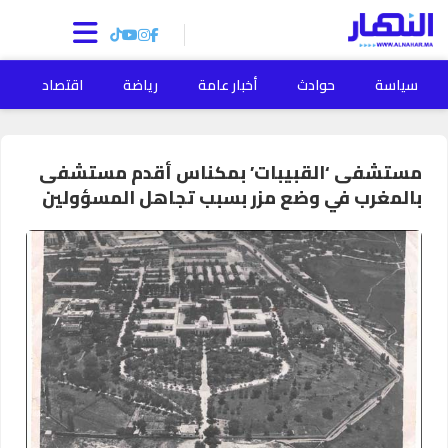
سياسة
حوادث
أخبار عامة
رياضة
اقتصاد
ا
مستشفى ‘القبيبات’ بمكناس أقدم مستشفى
بالمغرب في وضع مزر بسبب تجاهل المسؤولين