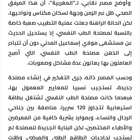
وأوضح مصدر نقابي، لـ”المغربية”، أن هذا المرفق
الصحي ظل عبر الزمن وجهة لسكان مكناس ونواحيها،
لكن الحالة الراهنة جعلت عملية التطبيب صعبة خاصة
بالنسبة لمصلحة الطب النفسي، إذ يستحيل الحديث
عن مستشفى مولاي إسماعيل المدني دون أن تتبادر
إلى الذهن مصلحة الطب النفسي، التي أصبح
العاملون بها يعانون عدة مشاكل وصعوبات.
وحسب المصدر ذاته، جرى التفكير في إنشاء مصلحة
جديدة، تستجيب نسبيا للمعايير المعمول بها،
فبعدما كانت مصلحة الطب النفسي تشتغل بطاقة
استيعابية تتجاوز 120 سريرا، مناصفة بين جناحي
الرجال والنساء، وبموارد بشرية كافية من الممرضين
والأطباء المختصين، لكن البناية الجديدة للمصلحة لم
تستجب لحاجيات الطاقم الطبي والمرضى، وظلت