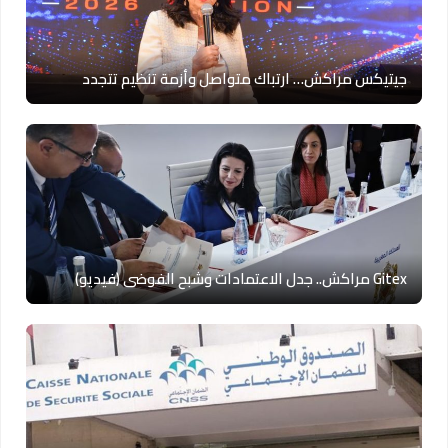
جيتيكس مراكش… ارتباك متواصل وأزمة تنظيم تتجدد
Gitex مراكش.. جدل الاعتمادات وشبح الفوضى (فيديو)