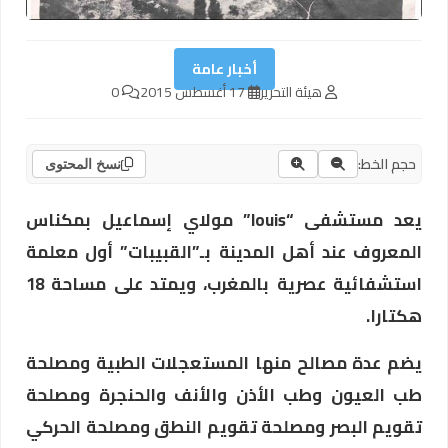
أخبار عامة
هيئة التحرير
17 أغسطس 2015
0
حجم الخط:
نسخ المحتوى
يعد مستشفى “louis” مولاي إسماعيل بمكناس
المعروف عند أهل المدينة بـ”القبيبات” أول معلمة
استشفائية عصرية بالمغرب، ويمتد على مساحة 18
هكتارا.
يضم عدة مصالح منها المستعجلات الطبية ومصلحة
طب العيون وطب الأذن والأنف والحنجرة ومصلحة
تقويم البصر ومصلحة تقويم النطق ومصلحة الحركي