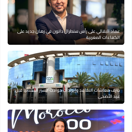
عماد البقالي على رأس سنطرال دانون في رهان جديد على
الكفاءات المغربية
صرف معاشات التقاعد وإيرادات حوادث السير استثنائيا قبل
عيد الأضحى