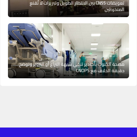
تعويضات CNSS بين الانتظار الطويل وتبريرات لا تُقنع
المنخرطين
مصحة الجنوب بأكادير تنفي شبهة النزاع أو التزوير وتوضح
حقيقة الخلاف مع CNOPS