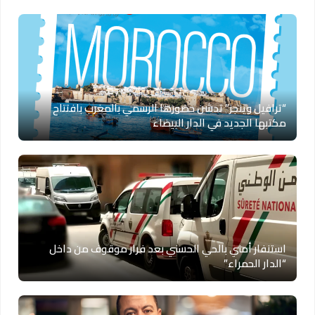
“ترافيل وينجز” تدشن حضورها الرسمي بالمغرب بافتتاح
مكتبها الجديد في الدار البيضاء
استنفار أمني بالحي الحسني بعد فرار موقوف من داخل
“الدار الحمراء”