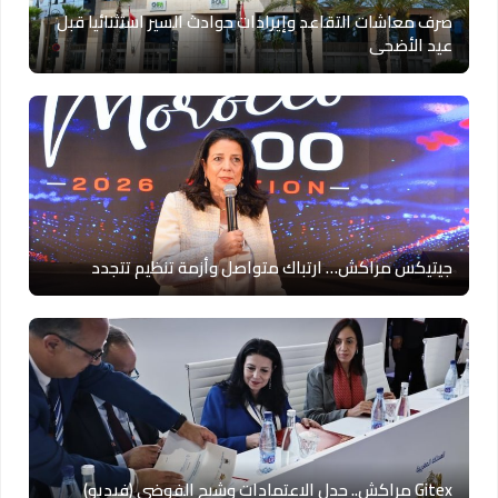
صرف معاشات التقاعد وإيرادات حوادث السير استثنائيا قبل
عيد الأضحى
جيتيكس مراكش… ارتباك متواصل وأزمة تنظيم تتجدد
Gitex مراكش.. جدل الاعتمادات وشبح الفوضى (فيديو)