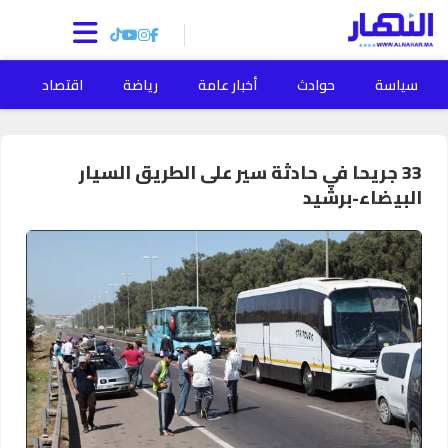
سياسة
حوادث
أخبار عامة
رياضة
اقتصاد
ا
33 جريحا في حادثة سير على الطريق السيار
البيضاء-برشيد