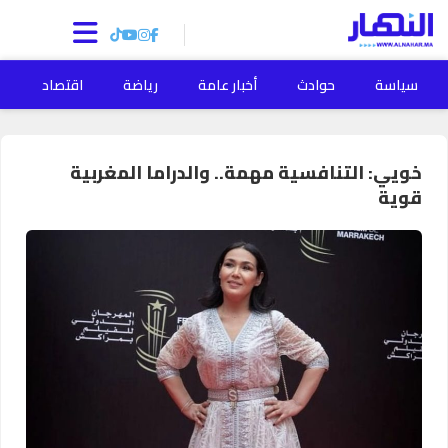
سياسة
حوادث
أخبار عامة
رياضة
اقتصاد
ا
خويي: التنافسية مهمة.. والدراما المغربية
قوية