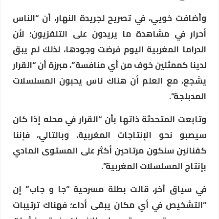
وأضافت خويي، في تصريح لجريدة النهار، أن “الناس
أحرار في مشاهدة ما يريدون على التلفزيون؛ لأن
الدراما المغربية اليوم فرضت وجودها، لذلك لم يبق
لدينا كممثلين خوف من أي منافسة”، مبرزة أن “القرار
يشجع، مع العلم أن هناك ناس يحبون المسلسلات
المدبلجة”.
وتابعت المتحدثة ذاتها بأن “القرار في محله إذا كان
سيصبو نحو الإنتاجات المغربية. وبالتالي، فإننا
كفنانين سنكون مرتاحين أكثر على المستوى المادي
بإنتاج المسلسلات المغربية”.
في سياق آخر، قالت بطلة مسرحية “جا و جاب” إن
“التشخيص في أي مكان يبقى أداء؛ فهناك ترتيبات