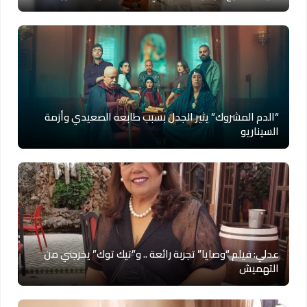
“الدم المشروك” يثير الجدل بسبب طابعه الصعيدي وأزمة
السيناريو
عدلي: فيلم “وصايا” تجربة رائعة .. و”تيك توك” يخرجني من
التهميش