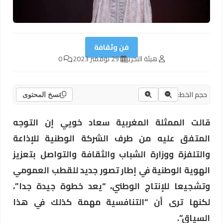
فن وثقافة
هيئة التحرير
29 نوفمبر 2023
0
حجم الخط:
نسخ المحتوى
قالت الممثلة المغربية سعاد خويي إن التوجه
المتفق عليه من طرف الشركة الوطنية للإذاعة
والتلفزة ووزارة الشباب والثقافة والتواصل بتعزيز
الهوية الوطنية في إطار تصور جديد للقطب العمومي
وتشجيعا للإنتاج الوطني، “يعد خطوة جيدة جدا”،
لكنها ترى أن “التنافسية مهمة كذلك في هذا
السياق”.