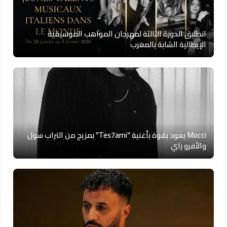
انطلاق الدورة الثالثة لمهرجان المواهب الموسيقية
الإيطالية الشابة بالمغرب
Mocci يعود بقوة بأغنية “Tes7arni” بمزيج من التراب سول
والأفرو راي