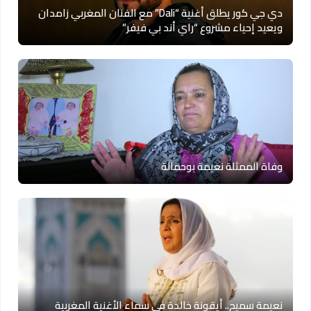
دي جي كور يطلق أغنية “Dali” مع الفنان المغربي زامدان
ويعيد إحياء مشروع “راي أند بي فيفر”
وفاة الممثلة نعيمة بوحمالة
نعيمة سميح.. أيقونة خالدة في سماء الأغنية المغربية