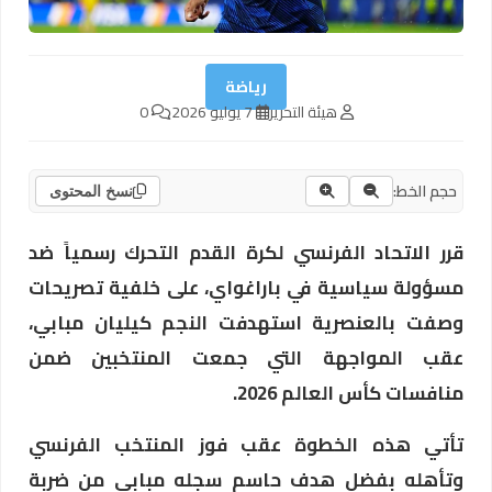
رياضة
هيئة التحرير
7 يوليو 2026
0
حجم الخط:
نسخ المحتوى
قرر الاتحاد الفرنسي لكرة القدم التحرك رسمياً ضد
مسؤولة سياسية في باراغواي، على خلفية تصريحات
وصفت بالعنصرية استهدفت النجم كيليان مبابي،
عقب المواجهة التي جمعت المنتخبين ضمن
منافسات كأس العالم 2026.
تأتي هذه الخطوة عقب فوز المنتخب الفرنسي
وتأهله بفضل هدف حاسم سجله مبابي من ضربة