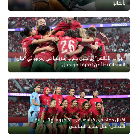
بألمانيا
“لبؤات الأطلس” يواجهن جنوب إفريقيا في ربع نهائي “كان”
السيدات بحثاً عن تذكرة المونديال
إقبال جماهيري قياسي على تذاكر ربع نهائي “لبؤات
الأطلس” قبل تحديد المنافس