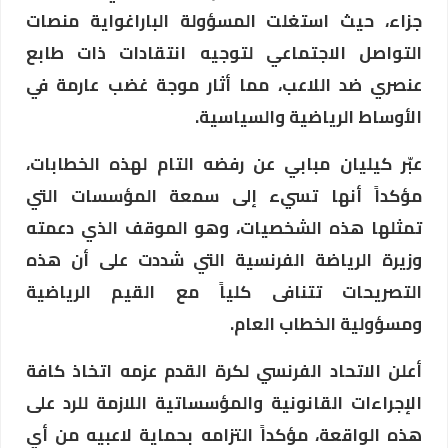
جزاء، حيث استغلت المسؤولة الباراغواية منصات
التواصل الاجتماعي لتوجيه انتقادات ذات طابع
عنصري ضد اللاعب، مما أثار موجة غضب عارمة في
الأوساط الرياضية والسياسية.
عبّر كيليان مبابي عن رفضه التام لهذه الخطابات،
مؤكداً أنها تسيء إلى سمعة المؤسسات التي
تمثلها هذه الشخصيات، وهو الموقف الذي دعمته
وزيرة الرياضة الفرنسية التي شددت على أن هذه
التصريحات تتنافى كلياً مع القيم الرياضية
ومسؤولية الخطاب العام.
أعلن الاتحاد الفرنسي لكرة القدم عزمه اتخاذ كافة
الإجراءات القانونية والمؤسساتية اللازمة للرد على
هذه الواقعة، مؤكداً التزامه بحماية لاعبيه من أي