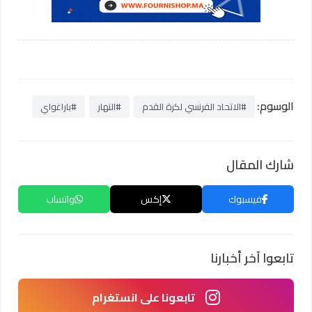
الوسوم:
#الاتحاد الفرنسي لكرة القدم
#النهار
#باراغواي
شارك المقال
فيسبوك
إكس
واتساب
تابعوا آخر أخبارنا
تابعونا على انستغرام