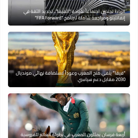
الرباط تحتضن اجتماعاً لقيادة “الفيفا”.. تجديد الثقة في
إنفانتينو ومراجعة شاملة لبرنامج “FIFA Forward”
“فيفا” ينفي منح المغرب وعوداً لاستضافة نهائي مونديال
2030 مقابل دعم سياسي
أربعة فرسان يمثلون المغرب في بطولة العالم للفروسية