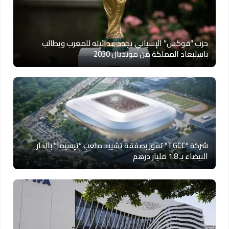
حزب “فوكس” الإسباني يجدد عدائيته للمغرب ويطالب
باستبعاد المملكة من مونديال 2030
شركة “TGCC” تفوز بصفقة تشييد ملعب “تيسيما” بالدار
البيضاء بـ 1.8 مليار درهم