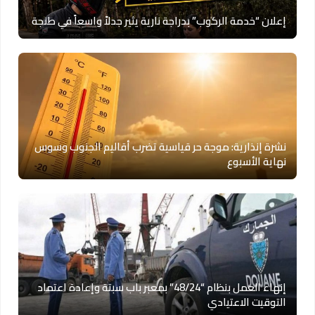
إعلان “خدمة الركوب” بدراجة نارية يثير جدلاً واسعاً في طنجة
نشرة إنذارية: موجة حر قياسية تضرب أقاليم الجنوب وسوس
نهاية الأسبوع
إنهاء العمل بنظام “48/24” بمعبر باب سبتة وإعادة اعتماد
التوقيت الاعتيادي