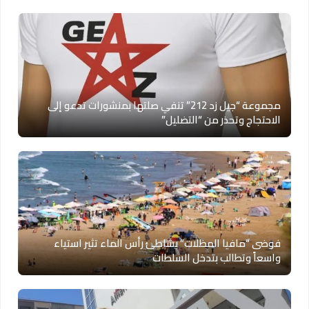
مجموعة “جيل زد 212” تنفي صلتها بمنشورات تدعو إلى
الاحتجاج وتحذر من “التضليل”
فوضى “مافيا المظلات” بشاطئ رأس الماء تثير استياء
واسعاً وتطالب بتدخل السلطات