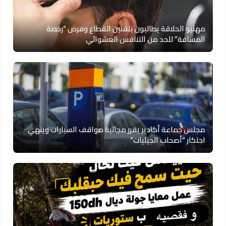
مهنيو الحلاقة يطالبون بتقنين القطاع وفرض “رخصة
المسافة” للحد من التنافس العشوائي
مجلس جماعة أكادير يقرر مجانية مواقف السيارات وينهي
احتكار “أصحاب الجيليات”