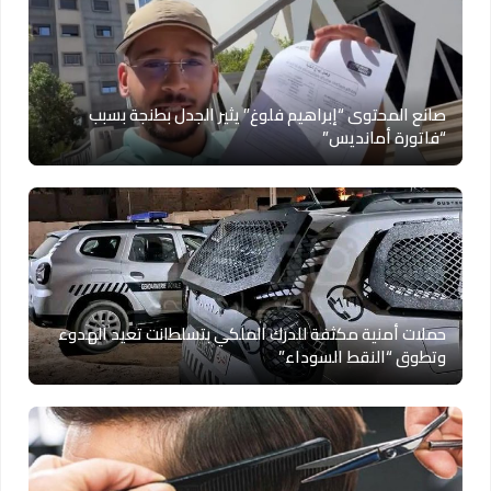
صانع المحتوى “إبراهيم فلوغ” يثير الجدل بطنجة بسبب
“فاتورة أمانديس”
حملات أمنية مكثفة للدرك الملكي بتسلطانت تعيد الهدوء
وتطوق “النقط السوداء”