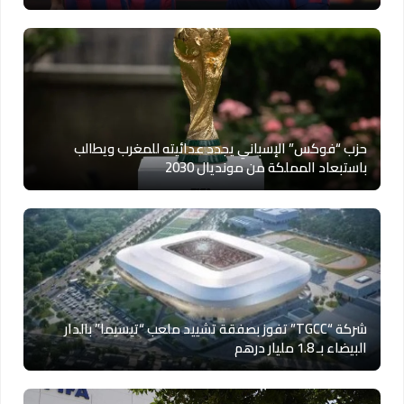
حزب “فوكس” الإسباني يجدد عدائيته للمغرب ويطالب
باستبعاد المملكة من مونديال 2030
شركة “TGCC” تفوز بصفقة تشييد ملعب “تيسيما” بالدار
البيضاء بـ 1.8 مليار درهم