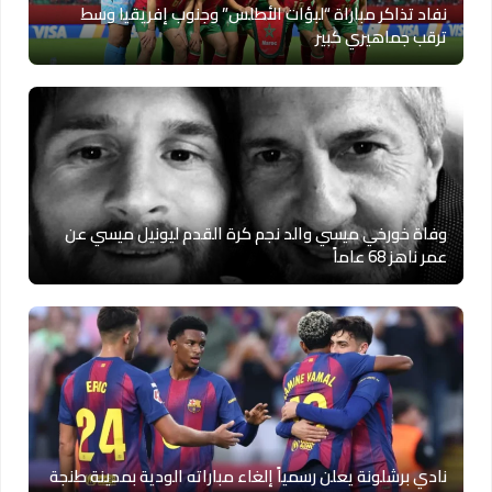
نفاد تذاكر مباراة “لبؤات الأطلس” وجنوب إفريقيا وسط
ترقب جماهيري كبير
وفاة خورخي ميسي والد نجم كرة القدم ليونيل ميسي عن
عمر ناهز 68 عاماً
نادي برشلونة يعلن رسمياً إلغاء مباراته الودية بمدينة طنجة