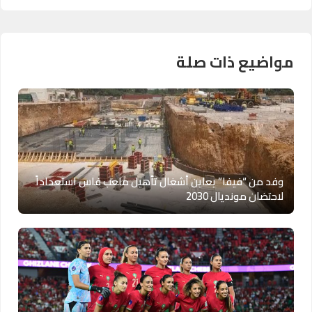
مواضيع ذات صلة
وفد من “فيفا” يعاين أشغال تأهيل ملعب فاس استعداداً
لاحتضان مونديال 2030