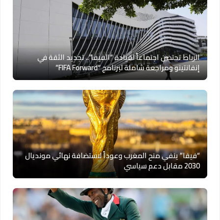
الرباط تحتضن اجتماعاً لقيادة “الفيفا”.. تجديد الثقة في
إنفانتينو ومراجعة شاملة لبرنامج “FIFA Forward”
“فيفا” ينفي منح المغرب وعوداً لاستضافة نهائي مونديال
2030 مقابل دعم سياسي