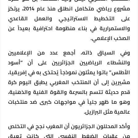
مشروع رياضي متكامل انطلق منذ عام 2014، يرتكز
على التخطيط الاستراتيجي والعمل القاعدي
والاستمرارية في بناء منظومة احترافية بعيداً عن
الصخب الإعلامي.
وفي السياق ذاته، أجمع عدد من الإعلاميين
والنشطاء الرياضيين الجزائريين على أن “أسود
الأطلس” باتوا يمثلون نموذجاً يُحتذى به في إفريقيا،
مشيرين إلى أن المنتخب المغربي يطبق اليوم كرة
قدم حديثة تتسم بالسرعة والقوة الفنية والذهنية،
وهو ما ظهر جلياً في مواجهات كبرى ضد منتخبات
عالمية مثل البرازيل.
وأكد المحللون الجزائريون أن المغرب نجح في التخلص
من عقبات الضغط النفسي التي كانت تعيق