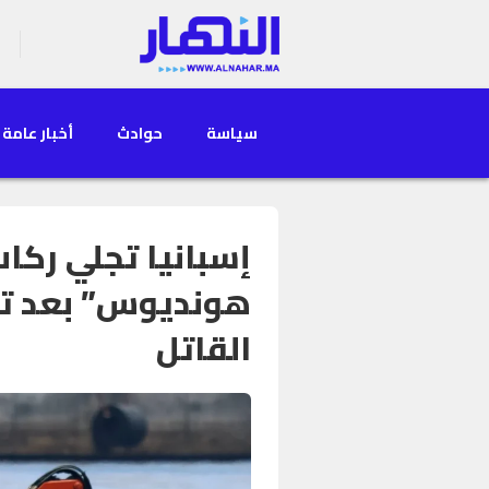
سياسة
حوادث
أخبار عامة
إسبانيا تجلي ركا
هونديوس” بعد ت
القاتل