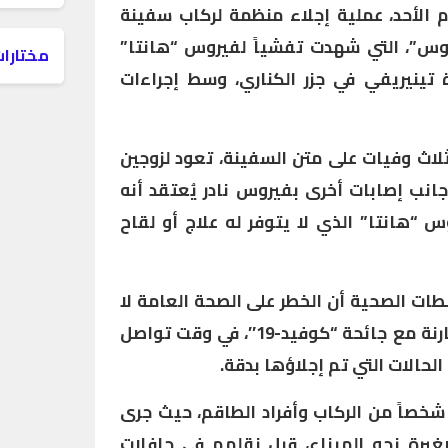
م الأحد، عملية إجلاء منظمة لركاب سفينة
يوس”، التي شهدت تفشياً لفيروس “هانتا”
مختارات
 تينيريفي في جزر الكناري، وسط إجراءات
لاث وفيات على متن السفينة، تعود لزوجين
جانب إصابات أخرى بفيروس نادر يُعتقد أنه
 “هانتا” الذي لا يتوفر له علاج أو لقاح
ات الصحية أن الخطر على الصحة العامة لا
يزال محدوداً، مستبعدة أي مقارنة مع جائحة “كوفيد-19″، في وقت تواصل
لحالات التي تم إجلاؤها بدقة.
شملت العملية نقل نحو 150 شخصاً من الركاب وأفراد الطاقم، حيث جرى
صغيرة نحو الميناء، قبل نقلهم في حافلات