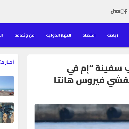
رياضة
اقتصاد
النهار الدولية
فن وثقافة
الن
أخبار م
ب سفينة “إم في
فشي فيروس هانتا