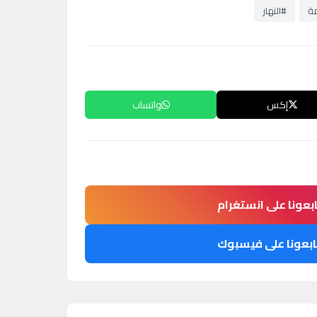
مة
#النهار
إكس
واتساب
ابعونا على انستغرام
ابعونا على فيسبوك