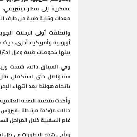
عسكرية إلى مطار تينيريفي، 
معدات وقاية طبية من طرف ال
وانطلقت أولى الرحلات الجوي
أوروبية وأمريكية أخرى، حيث 
بينها فحوصات طبية وعزل احترا
وفي السياق ذاته، شددت وزيرة
ستتواصل حتى استكمال نقل ج
باتجاه هولندا بعد انتهاء الإج
وأكدت منظمة الصحة العالمية
حالات مؤكدة مرتبطة بفيروس “ه
غادر السفينة خلال المراحل السا
وتأتي هذه التطورات في ظل اس