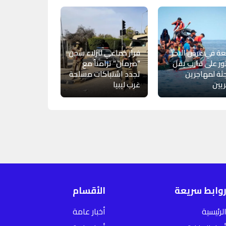
ة في عرض البحر..
فرار جماعي لنزلاء سجن
ور على قارب يقل
“صرمان” تزامناً مع
 جثة لمهاجرين
تجدد اشتباكات مسلحة
ريين
غرب ليبيا
وابط سريعة
الأقسام
لرئيسية
أخبار عامة