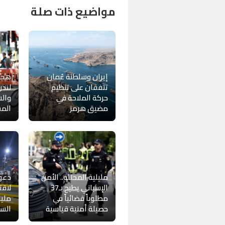
مواضيع ذات صلة
إيران وسلطنة عُمان
هجوم
تتفقان على تنظيم
حركة الملاحة في
وال
مضيق هرمز
المش
مليلية المحتلة.. الأمن
دعو
الإسباني يطيح بـ37
لاقت
مطلوباً قضائياً في
مليل
حصيلة أمنية قياسية
السل