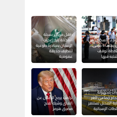
طفل مهاجر بسبتة
 بـ”السكين” في
المحتلة يثير إعجاب
لندن يخلف 4 جرحى
الإسبان بمبادرة طوعية
شرطة توقف
لتنظيف حديقة
تبه فيها
عمومية
ات مجهولة
حام جماعي لثغر
ترامب يرجح الإعلان عن
ية المحتل تستنفر
اتفاق وشيك لفتح
طات الإسبانية
مضيق هرمز