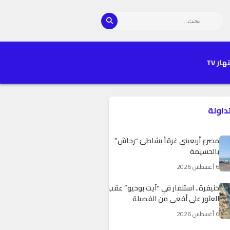
هار TV
تداولة
مصرع أربعيني غرقاً بشاطئ “رحاش”
بالحسيمة
6 أغسطس 2026
خنيفرة.. استنفار في “آيت بوخيو” عقب
العثور على أفعى من الفصيلة
الموريتانية
6 أغسطس 2026