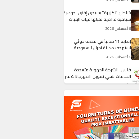
شاطئ “لكزيرة” بسيدي إفني.. جوهرة
سياحية عالمية تكبلها غياب البنيات
التحتية وضعف التجهيزات
6 أغسطس 2026
إصابة 11 مدنياً في قصف حوثي
استهدف مدينة نجران السعودية
6 أغسطس 2026
فاس.. الشركة الجهوية متعددة
الخدمات تنفي تمويل المهرجانات عبر
فواتير الماء والكهرباء
6 أغسطس 2026
انفجار قناة للصرف الصحي يغرق أحياء
ميراللفت بالأوحال ويشل حركة السير
6 أغسطس 2026
تراجع ملموس في مفرغات الصيد
البحري بميناء أكادير خلال النصف الأول