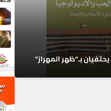
حتفيان بـ”ظهر المهراز”