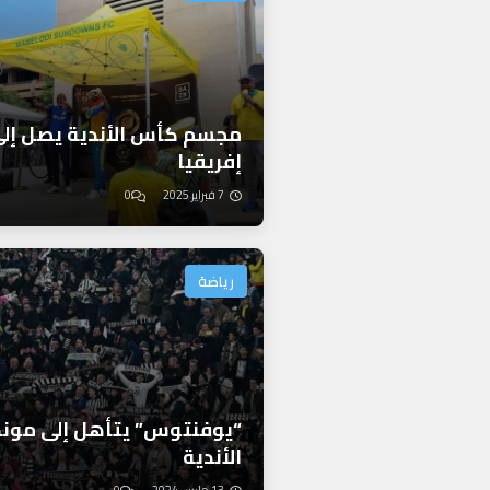
مجسم كأس الأندية يصل إل
إفريقيا
7 فبراير 2025
0
رياضة
“يوفنتوس” يتأهل إلى موند
الأندية