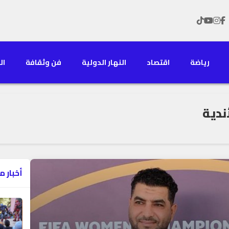
رياضة
اقتصاد
النهار الدولية
فن وثقافة
الن
ندية
أخبار م