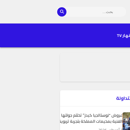
هار TV
تداولة
عروض “نوستالجيا كيدز” تختتم جولتها
الفنية بمخيمات المملكة بتجربة تربوية
تفاعلية
7 أغسطس 2026