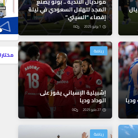
مونديال الأندية .. بونو يصنع
يال
المجد للهلال السعودي في ليلة
إقصاء “السيتي”
1 يوليو 2025
0
رياضة
مختارا
إشبيلية الإسباني يفوز على
وديا
الوداد وديا
27 مايو 2025
0
رياضة