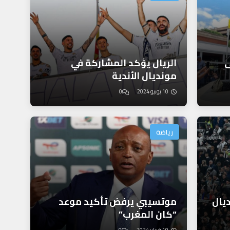
ى
الريال يؤكد المشاركة في
مونديال الأندية
10 يونيو 2024
0
رياضة
يال
موتسيبي يرفض تأكيد موعد
“كان المغرب”