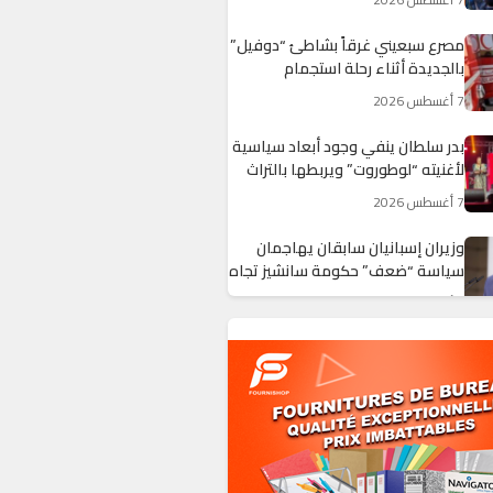
مصرع سبعيني غرقاً بشاطئ “دوفيل”
بالجديدة أثناء رحلة استجمام
7 أغسطس 2026
بدر سلطان ينفي وجود أبعاد سياسية
لأغنيته “لوطوروت” ويربطها بالتراث
الشعبي
7 أغسطس 2026
وزيران إسبانيان سابقان يهاجمان
سياسة “ضعف” حكومة سانشيز تجاه
المغرب
7 أغسطس 2026
تنامي هجمات الكلاب الضالة بإساكن
يثير مخاوف الساكنة ويجدد المطالبة
بالتدخل العاجل
7 أغسطس 2026
المغرب ضمن قائمة الدول الـ11 الأكثر
جذباً للتمويل الخاص الموجه للتنمية