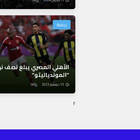
13 مارس 2024
0
رياضة
الأهلي المصري يبلغ نصف ن
“الموندياليتو”
15 ديسمبر 2023
0
f