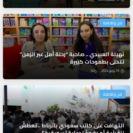
فن وثقافة
نهيلة العبيدي .. صاحبة “رحلة أمل عبر الزمن”
تتحلى بطموحات كبيرة
19 يونيو 2024
0
فن وثقافة
التهافت على كاتب سعودي بالرباط .. تعطشٌ
للقراءة أم رضوخٌ لدعاية تسويقية؟‎