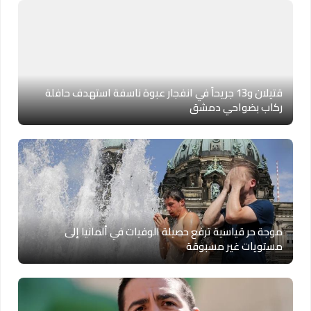
قتيلان و13 جريحاً في انفجار عبوة ناسفة استهدف حافلة
ركاب بضواحي دمشق
موجة حر قياسية ترفع حصيلة الوفيات في ألمانيا إلى
مستويات غير مسبوقة