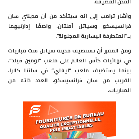
المدن المضيفة.
وأشار ترامب إلى أنه سيتأكد من أن مدينتي سان
فرانسيسكو وسياتل آمنتان، واصفًا إدارتيهما
بـ”المتطرفة اليسارية المجنونة”.
ومن المقرر أن تستضيف مدينة سياتل ست مباريات
في نهائيات كأس العالم على ملعب “لومين فيلد”،
بينما يستضيف ملعب “ليفاي” في سانتا كلارا،
القريب من سان فرانسيسكو، العدد ذاته من
المباريات.