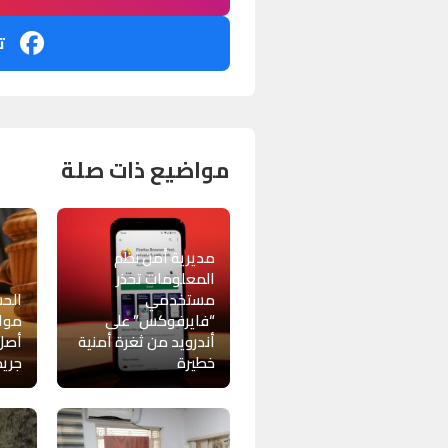
ت
مواضيع ذات صلة
مديرية أمن نظم
المعلومات تحذر
مستخدمي
الحس
“فايرفوكس” على
موا
أندرويد من ثغرة أمنية
أصل
خطيرة
جريم