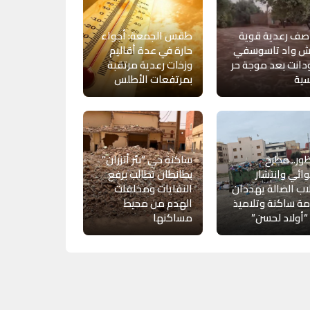
صف رعدية قوية
طقس الجمعة: أجواء
ش واد تاسوسفي
حارة في عدة أقاليم
ودانت بعد موجة حر
وزخات رعدية مرتقبة
سية
بمرتفعات الأطلس
ظور.. مطرح
ساكنة حي “بئر أنزران”
ئي وانتشار
بطانطان تطالب برفع
اب الضالة يهددان
النفايات ومخلفات
ة ساكنة وتلاميذ
الهدم من محيط
أولاد لحسن”
مساكنها