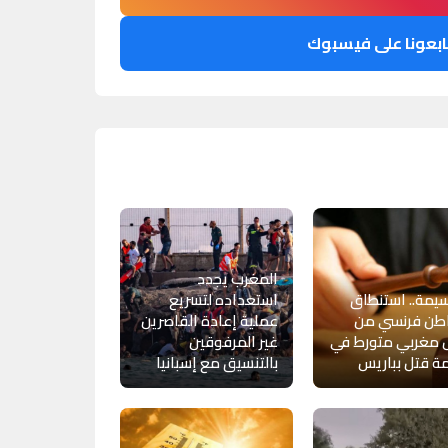
ابعونا على فيسبوك
المغرب يجدد
يمة.. استنطاق
استعداده لتسريع
طن فرنسي من
عملية إعادة القاصرين
 مغربي متورط في
غير المرفوقين
ة قتل بباريس
بالتنسيق مع إسبانيا