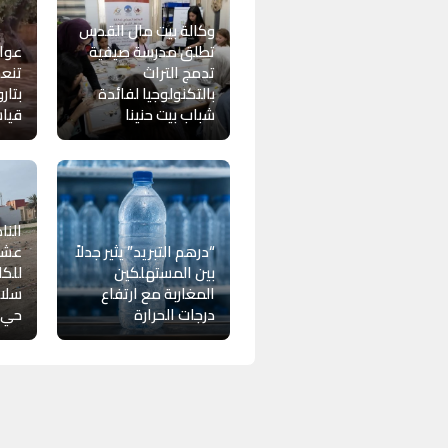
وكالة بيت مال القدس
تطلق مدرسة صيفية
عوا
تدمج التراث
تنع
بالتكنولوجيا لفائدة
بتار
شباب بيت حنينا
قيا
النا
“درهم التبريد” يثير جدلاً
عشوا
بين المستهلكين
للكل
المغاربة مع ارتفاع
سلام
درجات الحرارة
حي “