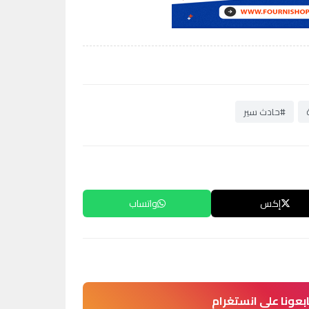
#حادث سير
إكس
واتساب
ابعونا على انستغرام