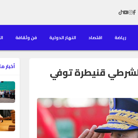
رياضة
اقتصاد
النهار الدولية
فن وثقافة
الن
أخبار م
 لشرطي قنيطرة توفي