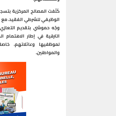
كُلّفت المصالح المركزية بتسج
الوظيفي للشرطي الفقيد، مع ال
وجّه حموشي بتقديم التعازي ل
الترقية في إطار الاهتمام ال
لموظفيها وعائلاتهم، خا
والمواطنين.