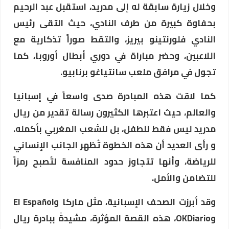
وخلال زيارة سابقة له إلى مدريد، استقبل عبد الرحيم
بحفاوة كبيرة من طرف النادي، حيث التقى رئيس
النادي فلورنتينو بيريز، والتقط صوراً تذكارية مع
اللاعبين، وحضر مباراة في دوري أبطال أوروبا، كما
تجول في مرافق ملعب سانتياغو برنابيو.
كما لاقت هذه المبادرة صدى واسعاً في إسبانيا
والعالم، حيث اعتبرها الكثيرون رسالة تقدير من ريال
مدريد ليس فقط للطفل، بل للشعب المغربي بأكمله.
و رأى العديد أن هذه الخطوة تُظهر الجانب الإنساني
للرياضة، وأنها تتجاوز حدود المنافسة لتُصبح رمزاً
للتضامن والأمل.
وقد أبرزت الصحف الإسبانية، مثل ماركا وEl Español
وOKDiario، هذه القصة المؤثرة، مشيدةً ببادرة ريال