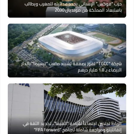
حزب “فوكس” الإسباني يجدد عدائيته للمغرب ويطالب
باستبعاد المملكة من مونديال 2030
شركة “TGCC” تفوز بصفقة تشييد ملعب “تيسيما” بالدار
البيضاء بـ 1.8 مليار درهم
الرباط تحتضن اجتماعاً لقيادة “الفيفا”.. تجديد الثقة في
إنفانتينو ومراجعة شاملة لبرنامج “FIFA Forward”