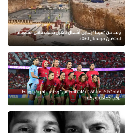
وفد من “فيفا” يعاين أشغال تأهيل ملعب فاس استعداداً
لاحتضان مونديال 2030
نفاد تذاكر مباراة “لبؤات الأطلس” وجنوب إفريقيا وسط
ترقب جماهيري كبير