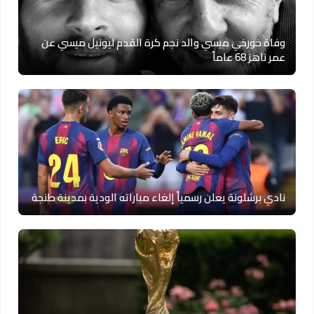
وفاة خورخي ميسي والد نجم كرة القدم ليونيل ميسي عن
عمر ناهز 68 عاماً
نادي برشلونة يعلن رسمياً إلغاء مباراته الودية بمدينة طنجة