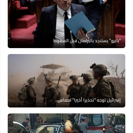
“بايرو” يستنجد بالبرلمان قبل السقوط
إسرائيل توجه “تحذيرا أخيرا” لحماس