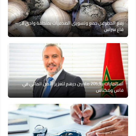
رفع الحظر عن جمع وتسويق الصدفيات بمنطقة وادي لاو –
قاع سراس
استثمارات بـ205,9 ملايين درهم لتعزيز الأمن المائي في
فاس ومكناس