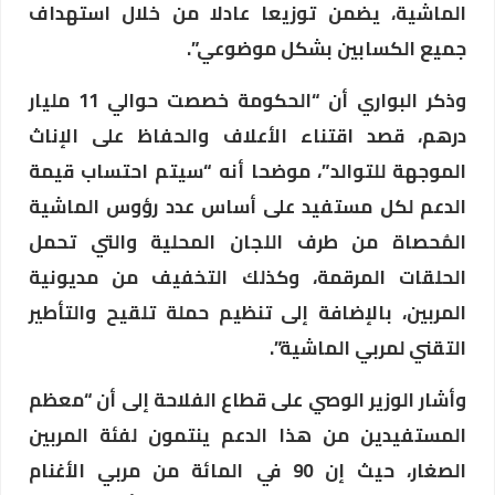
الماشية، يضمن توزيعا عادلا من خلال استهداف
جميع الكسابين بشكل موضوعي”.
وذكر البواري أن “الحكومة خصصت حوالي 11 مليار
درهم، قصد اقتناء الأعلاف والحفاظ على الإناث
الموجهة للتوالد”، موضحا أنه “سيتم احتساب قيمة
الدعم لكل مستفيد على أساس عدد رؤوس الماشية
المُحصاة من طرف اللجان المحلية والتي تحمل
الحلقات المرقمة، وكذلك التخفيف من مديونية
المربين، بالإضافة إلى تنظيم حملة تلقيح والتأطير
التقني لمربي الماشية”.
وأشار الوزير الوصي على قطاع الفلاحة إلى أن “معظم
المستفيدين من هذا الدعم ينتمون لفئة المربين
الصغار، حيث إن 90 في المائة من مربي الأغنام