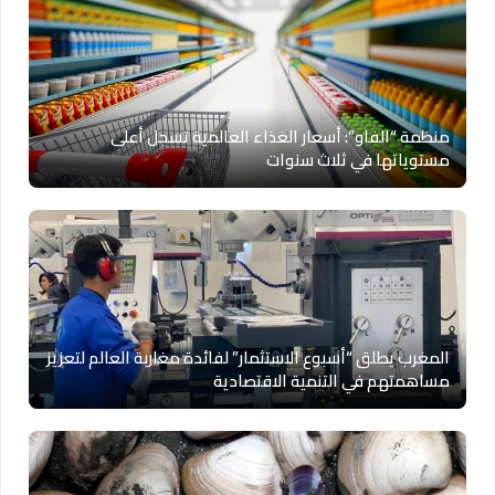
منظمة “الفاو”: أسعار الغذاء العالمية تسجل أعلى
مستوياتها في ثلاث سنوات
المغرب يطلق “أسبوع الاستثمار” لفائدة مغاربة العالم لتعزيز
مساهمتهم في التنمية الاقتصادية