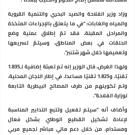
وزاد وزير الفلاحة والصيد البحري والتنمية القروية
والمياه والغابات: “في ما يتعلق بالإجراءات المتخذة
والمراحل المقبلة، فقد تمّ إطلاق عملية وضع
الحلقات في بعض المناطق، وسيتمّ تسريعها
وتعميمها خلال شهر شتنبر”.
ولهذا الغرض، قال الوزير إنه تم تعبئة إضافية لـ1.835
تقنيّا، و1.825 تقنيّا مساعدا، في إطار اللجان المحلية،
وتم تكوينهم من طرف المصالح البيطرية التابعة
لوزارة الفلاحة”.
وأضاف أنه “سيتم تفعيل وتتبع التدابير المناسبة
لإعادة تشكيل القطيع الوطني بشكل فعال
ومستدام، من خلال دعم مالي مباشر لجميع مربي