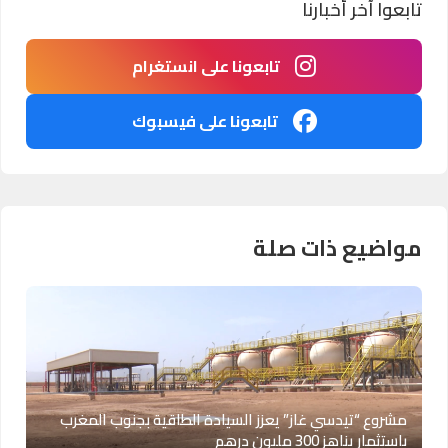
تابعوا آخر أخبارنا
تابعونا على انستغرام
تابعونا على فيسبوك
مواضيع ذات صلة
مشروع “تيدسي غاز” يعزز السيادة الطاقية بجنوب المغرب
باستثمار يناهز 300 مليون درهم