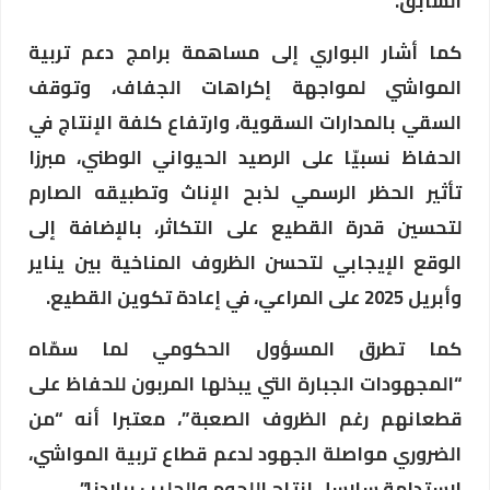
السابق.
كما أشار البواري إلى مساهمة برامج دعم تربية
المواشي لمواجهة إكراهات الجفاف، وتوقف
السقي بالمدارات السقوية، وارتفاع كلفة الإنتاج في
الحفاظ نسبيّا على الرصيد الحيواني الوطني، مبرزا
تأثير الحظر الرسمي لذبح الإناث وتطبيقه الصارم
لتحسين قدرة القطيع على التكاثر، بالإضافة إلى
الوقع الإيجابي لتحسن الظروف المناخية بين يناير
وأبريل 2025 على المراعي، في إعادة تكوين القطيع.
كما تطرق المسؤول الحكومي لما سمّاه
“المجهودات الجبارة التي يبذلها المربون للحفاظ على
قطعانهم رغم الظروف الصعبة”، معتبرا أنه “من
الضروري مواصلة الجهود لدعم قطاع تربية المواشي،
لاستدامة سلاسل إنتاج اللحوم والحليب ببلادنا”.