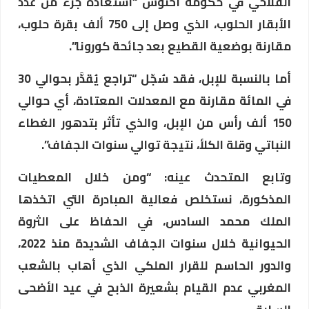
الفلاحي في حكومة أخنوش “استعادة جزء من عدد
الأبقار الحلوب، الذي وصل إلى 750 ألف بقرة حلوب،
مقارنة بوضعية القطيع بعد جائحة كورونا”.
أما بالنسبة للإبل، فقد سُجّل “تراجع يُقدَّر بحوالي 30
في المائة مقارنة مع المعدلات المعتادة، أي حوالي
150 ألف رأس من الإبل، والذي تأثر بتدهور الغطاء
النباتي وقلة الكلأ، نتيجة توالي سنوات الجفاف”.
وتابع المتحدث عينه: “ومن خلال المعطيات
المذكورة، نستخلص فعالية المبادرة التي اتخذها
الملك محمد السادس، في الحفاظ على الثروة
الحيوانية خلال سنوات الجفاف الشديدة منذ 2022،
والدور الحاسم للقرار الملكي الذي أهاب بالشعب
المغربي عدم القيام بشعيرة الذبح في عيد الأضحى