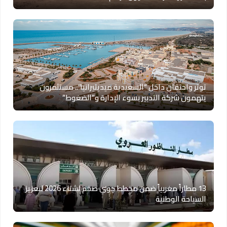
توتر واحتقان داخل “السعيدية ميديتيرانيا”.. مستثمرون
يتهمون شركة التدبير بسوء الإدارة و”الضغوط”
13 مطاراً مغربياً ضمن مخطط جوي ضخم لشتاء 2026 لتعزيز
السياحة الوطنية