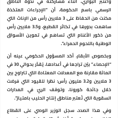
واعتبر البواري، أثناء مشاركته في ندوة الناطق
الرسمي باسم الحكومة، أن “الإجراءات المتخذة
مكنت من الحفاظ على 3 ملايين رأس من الإناث التي
ساهمت بدورها في تكاثر القطيع، و3.5 ملايين رأس
من ذكور الأغنام التي تساهم في تموين الأسواق
الوطنية باللحوم الحمراء”.
وبخصوص الأبقار، أكد المسؤول الحكومي عينه أن
“الإحصاء” بيّن تراجعا في أعدادها، يُقدَّر بحوالي 30 في
المائة مقارنة مع المعدلات المعتادة التي تتراوح بين
3 ملايين و3.2 مليون رأس؛ نظرا للقيود التي فرضت
خلال جائحة كورونا، وتوقف الريّ في المدارات
السقوية التي تُعتبر مناطق إنتاج الحليب بامتياز”.
وفي هذا الصدد، سجل الوزير الوصي على القطاع