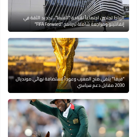
الرباط تحتضن اجتماعاً لقيادة “الفيفا”.. تجديد الثقة في
إنفانتينو ومراجعة شاملة لبرنامج “FIFA Forward”
“فيفا” ينفي منح المغرب وعوداً لاستضافة نهائي مونديال
2030 مقابل دعم سياسي