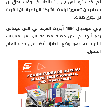
ثم أكدت “إي أس بي أن” بالذات في وقت لاحق أن
مصادر من “سفير” أبلغت الشبكة الرياضية بأن القرعة
لن تُجرى هناك.
وفي مونديال 1994 أُجريت القرعة في لاس فيغاس
رغم أنها لم تكن مدينة مضيفة لأي من مباريات
النهائيات، وهو وضع ينطبق أيضا على حدث العام
المقبل.