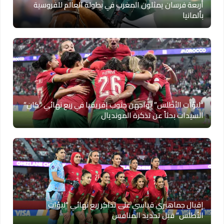
أربعة فرسان يمثلون المغرب في بطولة العالم للفروسية
بألمانيا
“لبؤات الأطلس” يواجهن جنوب إفريقيا في ربع نهائي “كان”
السيدات بحثاً عن تذكرة المونديال
إقبال جماهيري قياسي على تذاكر ربع نهائي “لبؤات
الأطلس” قبل تحديد المنافس