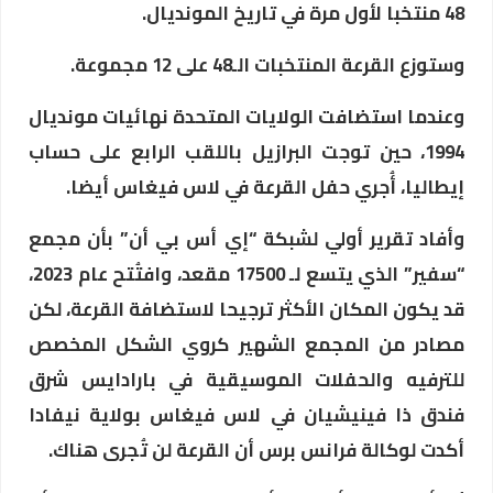
48 منتخبا لأول مرة في تاريخ المونديال.
وستوزع القرعة المنتخبات الـ48 على 12 مجموعة.
وعندما استضافت الولايات المتحدة نهائيات مونديال
1994، حين توجت البرازيل باللقب الرابع على حساب
إيطاليا، أُجري حفل القرعة في لاس فيغاس أيضا.
وأفاد تقرير أولي لشبكة “إي أس بي أن” بأن مجمع
“سفير” الذي يتسع لـ 17500 مقعد، وافتُتح عام 2023،
قد يكون المكان الأكثر ترجيحا لاستضافة القرعة، لكن
مصادر من المجمع الشهير كروي الشكل المخصص
للترفيه والحفلات الموسيقية في بارادايس شرق
فندق ذا فينيشيان في لاس فيغاس بولاية نيفادا
أكدت لوكالة فرانس برس أن القرعة لن تُجرى هناك.