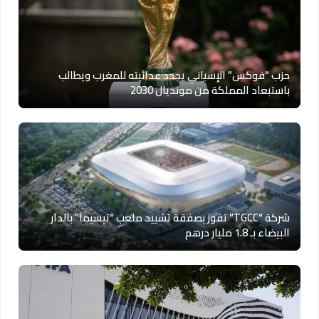
حزب “فوكس” الإسباني يجدد عدائيته للمغرب ويطالب
باستبعاد المملكة من مونديال 2030
شركة “TGCC” تفوز بصفقة تشييد ملعب “تيسيما” بالدار
البيضاء بـ 1.8 مليار درهم