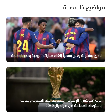
مواضيع ذات صلة
نادي برشلونة يعلن رسمياً إلغاء مباراته الودية بمدينة طنجة
حزب “فوكس” الإسباني يجدد عدائيته للمغرب ويطالب
باستبعاد المملكة من مونديال 2030