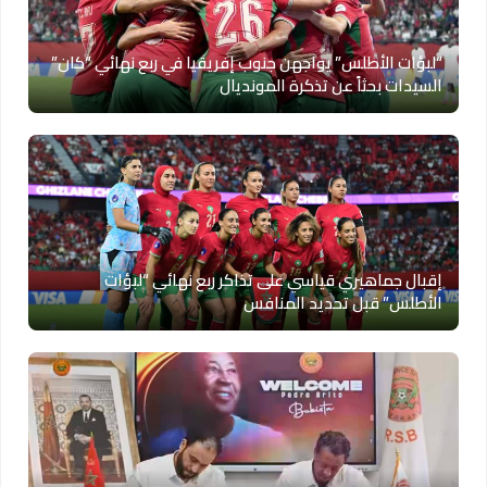
“لبؤات الأطلس” يواجهن جنوب إفريقيا في ربع نهائي “كان”
السيدات بحثاً عن تذكرة المونديال
إقبال جماهيري قياسي على تذاكر ربع نهائي “لبؤات
الأطلس” قبل تحديد المنافس