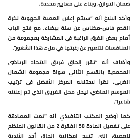
ضمان التوازن، وبناء على معايير محددة.
وأكد البلاغ أنه “سيتم إعلان العصبة الجهوية لكرة
القدم فاس-مكناس عن سنة بيضاء، مع فتح الباب
أمام بعض الفرق الراغبة في المشاركة بمجموعة من
المنافسات للتعبير عن رغبتها في ملء هذا الشغور”.
وأضاف أنه “تقرر إلحاق فريق الاتحاد الرياضي
المحمدية بالقسم الثاني هواة مجموعة الشمال
الغربي، نظراً لاحتلاله المركز الأفضل في ترتيب
الموسم الماضي، ليحل محل الفريق الذي تم إعلانه
شاغرا”.
كما أوضح المكتب التنفيذي أنه “تمت المصادقة
على تفعيل المادة 58 الفقرة 2 من القانون المنظم
للعصبة، التي تتيح إمكانية إلحاق أحد الأندية