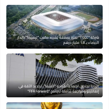
شركة “TGCC” تفوز بصفقة تشييد ملعب “تيسيما” بالدار
البيضاء بـ 1.8 مليار درهم
الرباط تحتضن اجتماعاً لقيادة “الفيفا”.. تجديد الثقة في
إنفانتينو ومراجعة شاملة لبرنامج “FIFA Forward”