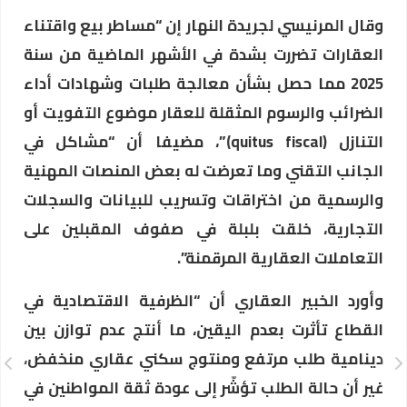
وقال المرنيسي لجريدة النهار إن “مساطر بيع واقتناء
العقارات تضررت بشدة في الأشهر الماضية من سنة
2025 مما حصل بشأن معالجة طلبات وشهادات أداء
الضرائب والرسوم المثقلة للعقار موضوع التفويت أو
التنازل (quitus fiscal)”، مضيفا أن “مشاكل في
الجانب التقني وما تعرضت له بعض المنصات المهنية
والرسمية من اختراقات وتسريب للبيانات والسجلات
التجارية، خلقت بلبلة في صفوف المقبلين على
التعاملات العقارية المرقمنة”.
وأورد الخبير العقاري أن “الظرفية الاقتصادية في
القطاع تأثرت بعدم اليقين، ما أنتج عدم توازن بين
دينامية طلب مرتفع ومنتوج سكني عقاري منخفض،
غير أن حالة الطلب تؤشّر إلى عودة ثقة المواطنين في