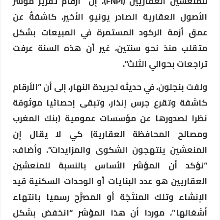
للمنعشين العقاريين (FNPI)، إن “أرقام تقرير مؤشر
الأصول العقارية الصادر يونيو الأخير، كاشفةٌ عن
عمق أزمة الركود المستمرة في المبيعات بشكل
متقلب منذ نحو سنتين، غير أن هذه السنة عرفت
تراجعات بحوالي الثلث”.
ولفت بنجلون، في حديثه لجريدة النهار، إلى أن “الأرقام
كاشفة وتقرع جرس إنذار، وتبقى إحصائياً موثوقة
نظرا لصدورها عن مؤسسات عمومية (بنك المغرب
ومصالح المحافظة العقارية) كي لا يقال إن
المنعشين ينتهجون الشكوى والمزايدات”. وأضاف:
“نؤكد أن المؤشر الأساس بالنسبة للمنعشين
العقاريين هو عدد البنايات أو الوحدات السكنية قيد
الإنشاء وتلك المنتَجَة أو المصرَّح رسميا بانتهاء
أشغالها”، موردا أن هذا المؤشر “انخفض بشكل