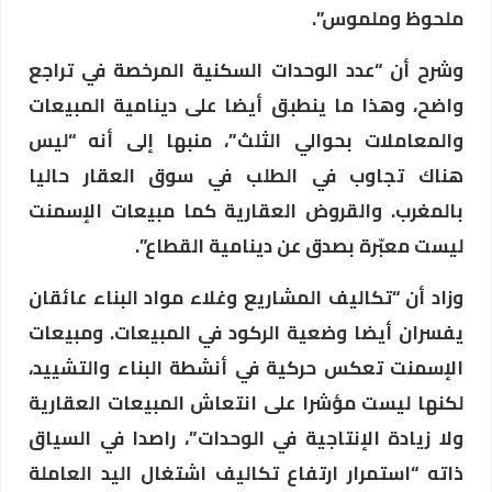
ملحوظ وملموس”.
وشرح أن “عدد الوحدات السكنية المرخصة في تراجع
واضح، وهذا ما ينطبق أيضا على دينامية المبيعات
والمعاملات بحوالي الثلث”، منبها إلى أنه “ليس
هناك تجاوب في الطلب في سوق العقار حاليا
بالمغرب. والقروض العقارية كما مبيعات الإسمنت
ليست معبّرة بصدق عن دينامية القطاع”.
وزاد أن “تكاليف المشاريع وغلاء مواد البناء عائقان
يفسران أيضا وضعية الركود في المبيعات. ومبيعات
الإسمنت تعكس حركية في أنشطة البناء والتشييد،
لكنها ليست مؤشرا على انتعاش المبيعات العقارية
ولا زيادة الإنتاجية في الوحدات”، راصدا في السياق
ذاته “استمرار ارتفاع تكاليف اشتغال اليد العاملة