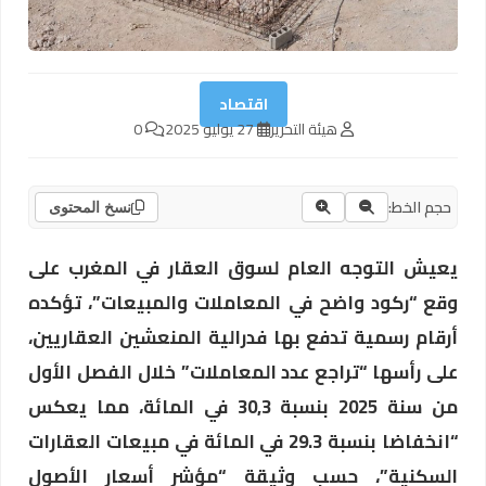
اقتصاد
هيئة التحرير
27 يوليو 2025
0
حجم الخط:
نسخ المحتوى
يعيش التوجه العام لسوق العقار في المغرب على
وقع “ركود واضح في المعاملات والمبيعات”، تؤكده
أرقام رسمية تدفع بها فدرالية المنعشين العقاريين،
على رأسها “تراجع عدد المعاملات” خلال الفصل الأول
من سنة 2025 بنسبة 30,3 في المائة، مما يعكس
“انخفاضا بنسبة 29.3 في المائة في مبيعات العقارات
السكنية”، حسب وثيقة “مؤشر أسعار الأصول