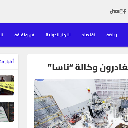
رياضة
اقتصاد
النهار الدولية
فن وثقافة
الن
أخبار م
ادرون وكالة “ناسا”