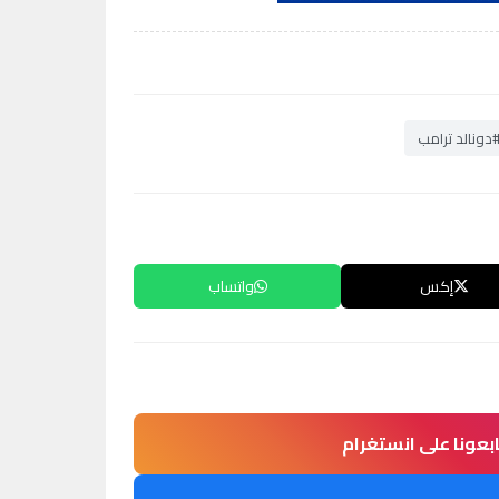
دونالد ترامب
إكس
واتساب
ابعونا على انستغرام