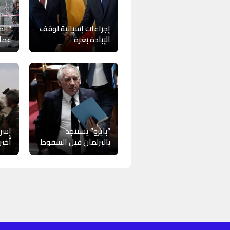
إجراءات إسبانية لوقف
“الم
الإبادة بغزة
عمل
“بايرو” يستنجد
إسرا
بالبرلمان قبل السقوط
أخير