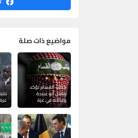
ت
مواضيع ذات صلة
كتائب القسام تؤكد
مقتل أبو عبيدة
نتني
وعائلته في غزة
غزة 