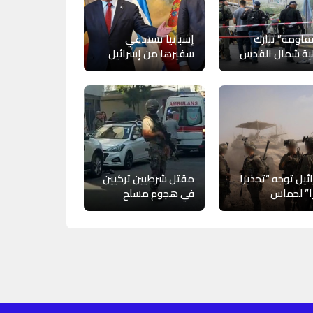
قاومة” تبارك
إسبانيا تستدعي
ية شمال القدس
سفيرها من إسرائيل
ئيل توجه “تحذيرا
مقتل شرطيين تركيين
ا” لحماس
في هجوم مسلح