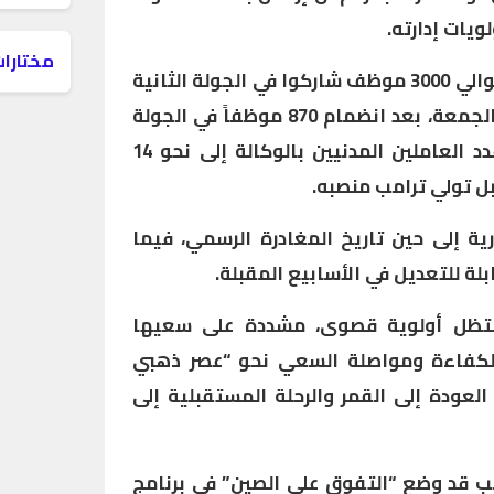
لويات إدارته.
مختارات
وأوضحت “ناسا”، في بيان، أن حوالي 3000 موظف شاركوا في الجولة الثانية
من البرنامج الذي أُغلق مساء الجمعة، بعد انضمام 870 موظفاً في الجولة
الأولى، ما يُتوقع أن يخفض عدد العاملين المدنيين بالوكالة إلى نحو 14
رية إلى حين تاريخ المغادرة الرسمي، فيما
ابلة للتعديل في الأسابيع المقبلة.
ستظل أولوية قصوى، مشددة على سعيها
الكفاءة ومواصلة السعي نحو “عصر ذهبي
عودة إلى القمر والرحلة المستقبلية إلى
مب قد وضع “التفوق على الصين” في برنامج