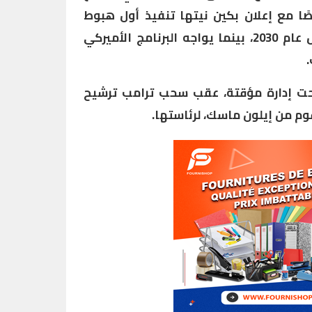
ًا مع إعلان بكين نيتها تنفيذ أول هبوط
مأهول على سطح القمر بحلول عام 2030، بينما يواجه البرنامج الأميركي
ل تحت إدارة مؤقتة، عقب سحب ترامب ترشيح
دعوم من إيلون ماسك، لرئاستها.