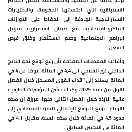
درجة عالية من الصمود والاستدامة، بفضل التدابير
الاستباقية التي اعتمدتها الحكومة، والاختيارات
الاستراتيجية الهادفة إلى الحفاظ على التوازنات
الماكرو-اقتصادية، مع ضمان استمرارية تمويل
البرامج الاجتماعية ودعم الاستثمار وخلق فرص
الشغل”.
وأفادت المعطيات المقدّمة بأن رفع توقع نمو الناتج
الداخلي غير الفلاحي إلى 4,4 في المائة، عوضا عن 4 في
المائة، يستند إلى “لأداء القوي المسجل خلال الفصل
الأول من سنة 2025، وكذا تحسّن المؤشرات الظرفية
عالية التردّد خلال الفصل الثاني منها، مبرزة أن هذه
الأرقام “ترفع التوقّع الإجمالي للنمو الاقتصادي إلى
حدود 4,5 في المائة خلال هذه السنة، مقابل 4,1 في
المائة في التحيين السابق”.