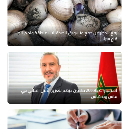
رفع الحظر عن جمع وتسويق الصدفيات بمنطقة وادي لاو –
قاع سراس
استثمارات بـ205,9 ملايين درهم لتعزيز الأمن المائي في
فاس ومكناس