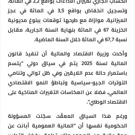
الحساب الجاري لميزان الأداءات بواقع 2,2 في المائة،
وتسجيل انخفاض بواقع 3,5 في المائة في عجز
الميزانية، موازاة مع طرحها توقعات ببلوغ مديونية
الخزينة 67 في المائة بنهاية السنة الجارية، مقابل
نسبة 67,7 في المائة خلال السنة الماضية.
وأكدت وزيرة الاقتصاد والمالية أن تنفيذ قانون
المالية لسنة 2025 يتم في سياق دولي “يتسم
باستمرار حالة عدم اللايقين وفي ظل توالي وتنامي
التوترات الجيو-سياسية وتباطؤ النمو الاقتصادي
العالمي، فضلا عن انعكاسات التغيرات المناخية على
الاقتصاد الوطني”.
ورغم هذا السياق المعقّد، سجّلت المسؤولة
الحكومية نفسها أن “المالية العمومية أبانت عن