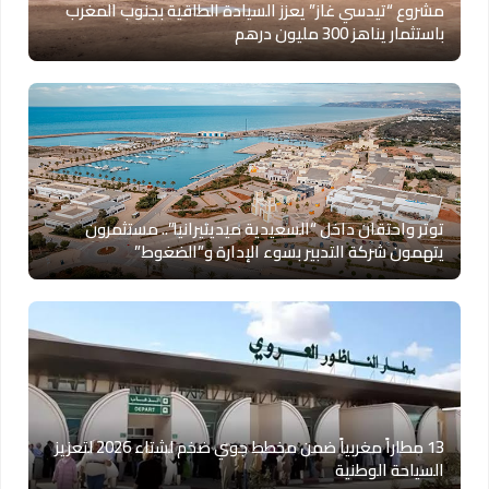
مشروع “تيدسي غاز” يعزز السيادة الطاقية بجنوب المغرب
باستثمار يناهز 300 مليون درهم
توتر واحتقان داخل “السعيدية ميديتيرانيا”.. مستثمرون
يتهمون شركة التدبير بسوء الإدارة و”الضغوط”
13 مطاراً مغربياً ضمن مخطط جوي ضخم لشتاء 2026 لتعزيز
السياحة الوطنية