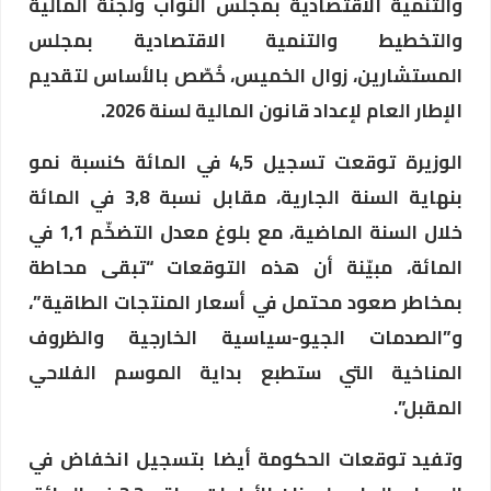
والتنمية الاقتصادية بمجلس النواب ولجنة المالية
والتخطيط والتنمية الاقتصادية بمجلس
المستشارين، زوال الخميس، خُصّص بالأساس لتقديم
الإطار العام لإعداد قانون المالية لسنة 2026.
الوزيرة توقعت تسجيل 4,5 في المائة كنسبة نمو
بنهاية السنة الجارية، مقابل نسبة 3,8 في المائة
خلال السنة الماضية، مع بلوغ معدل التضخّم 1,1 في
المائة، مبيّنة أن هذه التوقعات “تبقى محاطة
بمخاطر صعود محتمل في أسعار المنتجات الطاقية”،
و”الصدمات الجيو-سياسية الخارجية والظروف
المناخية التي ستطبع بداية الموسم الفلاحي
المقبل”.
وتفيد توقعات الحكومة أيضا بتسجيل انخفاض في